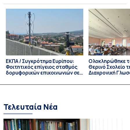
Πέμπτης 23 Ιουλίου 2026, αποφασίζει ομόφωνα την
παράταση της προθεσμίας υποβολής εκδήλωσης
ενδιαφέροντος για την φοίτηση σε Προγράμματα Σπουδών,
Τμημάτων του Πανεπιστημίου μας στο Παράρτημα Κύπρου
για το ακαδημαϊκό έτος 2026-2027, έως τη Δευτέρα 31
Αυγούστου 2026. […]
ΕΚΠΑ / Συγκρότημα Ευρίπου:
Ολοκληρώθηκε το
Φοιτητικός επίγειος σταθμός
Θερινό Σχολείο τ
δορυφορικών επικοινωνιών σε
Διαχρονική Γλωσ
λειτουργία!
CIVIS BIP Course
Linguistics in th
με συντονισμό τ
Τελευταία Νέα