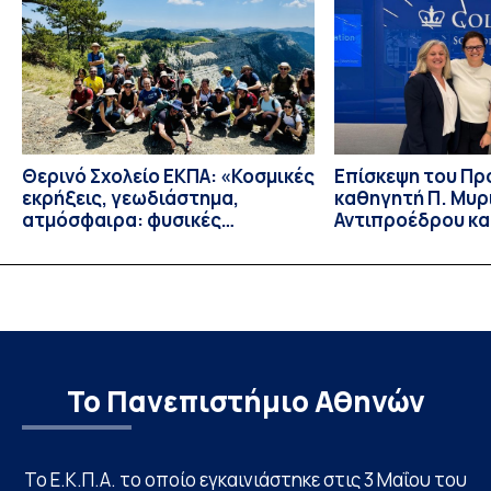
συνέντευξη, πατήστε εδώ.
Θερινό Σχολείο ΕΚΠΑ: «Κοσμικές
Eπίσκεψη του Π
εκρήξεις, γεωδιάστημα,
καθηγητή Π. Μυρ
ατμόσφαιρα: φυσικές
Αντιπροέδρου κα
ιδιότητες, σύζευξη και
Καϊτελίδου του 
βιολογικές επιδράσεις»
Νοσηλευτικής το
Johns Hopkins Un
Columbia Univers
Το Πανεπιστήμιο Αθηνών
Το Ε.Κ.Π.Α. το οποίο εγκαινιάστηκε στις 3 Μαΐου του