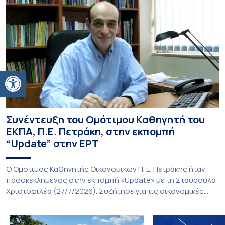
Ανοίξτε τη γραμμή εργαλείων
Συνέντευξη του Ομότιμου Καθηγητή του
ΕΚΠΑ, Π.Ε. Πετράκη, στην εκπομπή
“Update” στην ΕΡΤ
O Ομότιμος Καθηγητής Οικονομικών Π. Ε. Πετράκης ήταν
προσκεκλημένος στην εκπομπή «Update» με τη Σταυρούλα
Χριστοφιλέα (27/7/2026). Συζήτησε για τις οικονομικές
συνέπειες στην ενέργεια για την Ελλάδα και, γενικότερα, την
Ευρώπη από τις εξελίξεις στον πόλεμο ΗΠΑ – Ιράν, καθώς
και για τη διακύμανση των τιμών στα καύσιμα. Για να δείτε τη