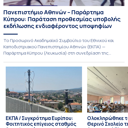
Πανεπιστήμιο Αθηνών – Παράρτημα
Κύπρου: Παράταση προθεσμίας υποβολής
εκδήλωσης ενδιαφέροντος υποψηφίων
Το Προσωρινό Ακαδημαϊκό Συμβούλιο του Εθνικού και
Καποδιστριακού Πανεπιστημίου Αθηνών (ΕΚΠΑ) —
Παράρτημα Κύπρου (Λευκωσία) στη συνεδρίαση της
Πέμπτης 23 Ιουλίου 2026, αποφασίζει ομόφωνα την
παράταση της προθεσμίας υποβολής εκδήλωσης
ενδιαφέροντος για την φοίτηση σε Προγράμματα Σπουδών,
Τμημάτων του Πανεπιστημίου μας στο Παράρτημα Κύπρου
για το ακαδημαϊκό έτος 2026-2027, έως τη Δευτέρα 31
Αυγούστου 2026. […]
ΕΚΠΑ / Συγκρότημα Ευρίπου:
Ολοκληρώθηκε το
Φοιτητικός επίγειος σταθμός
Θερινό Σχολείο τ