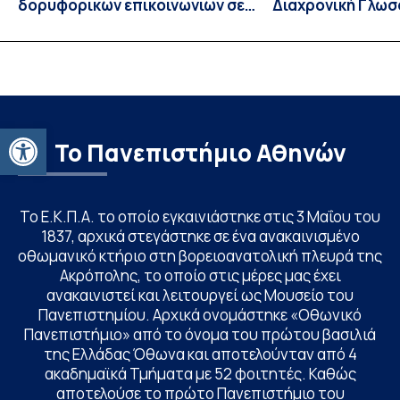
δορυφορικών επικοινωνιών σε
Διαχρονική Γλωσ
λειτουργία!
CIVIS BIP Course
Linguistics in th
με συντονισμό τ
Ανοίξτε τη γραμμή εργαλείων
Το Πανεπιστήμιο Αθηνών
Το Ε.Κ.Π.Α. το οποίο εγκαινιάστηκε στις 3 Μαΐου του
1837, αρχικά στεγάστηκε σε ένα ανακαινισμένο
οθωμανικό κτήριο στη βορειοανατολική πλευρά της
Ακρόπολης, το οποίο στις μέρες μας έχει
ανακαινιστεί και λειτουργεί ως Μουσείο του
Πανεπιστημίου. Αρχικά ονομάστηκε «Οθωνικό
Πανεπιστήμιο» από το όνομα του πρώτου βασιλιά
της Ελλάδας Όθωνα και αποτελούνταν από 4
ακαδημαϊκά Τμήματα με 52 φοιτητές. Καθώς
αποτελούσε το πρώτο Πανεπιστήμιο του