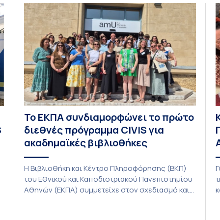
1
φοιτητών του ΤΤΨΒ στο Open Source […]
τ
Το ΕΚΠΑ συνδιαμορφώνει το πρώτο
S
διεθνές πρόγραμμα CIVIS για
ακαδημαϊκές βιβλιοθήκες
Η Βιβλιοθήκη και Κέντρο Πληροφόρησης (ΒΚΠ)
Γ
του Εθνικού και Καποδιστριακού Πανεπιστημίου
τ
Αθηνών (ΕΚΠΑ) συμμετείχε στον σχεδιασμό και
κ
την υλοποίηση του CIVIS Blended Intensive
π
Programme (BIP) με τίτλο «Transformative
η