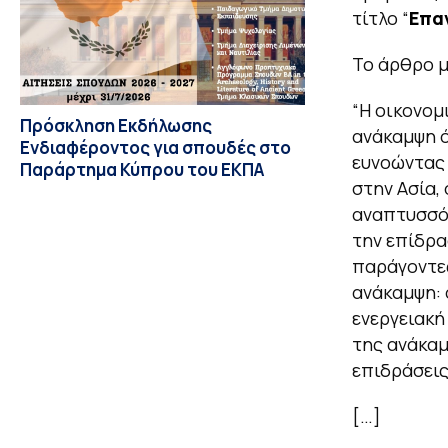
τίτλο “
Επα
Το άρθρο μ
“
Η οικονομ
Πρόσκληση Εκδήλωσης
ανάκαμψη ό
Ενδιαφέροντος για σπουδές στο
ευνοώντας 
Παράρτημα Κύπρου του ΕΚΠΑ
στην Ασία,
αναπτυσσόμ
την επίδρα
παράγοντες
ανάκαμψη: 
ενεργειακή
της ανάκαμ
επιδράσεις
[…]