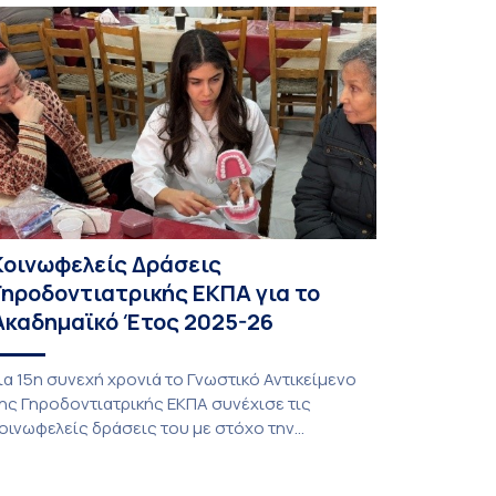
9 έως τις 25 Ιουλίου 2026 στο ιστορικό κτίριο
ης πρώην σχολής […]
Κοινωφελείς Δράσεις
Γηροδοντιατρικής ΕΚΠΑ για το
Ακαδημαϊκό Έτος 2025-26
ια 15η συνεχή χρονιά το Γνωστικό Αντικείμενο
ης Γηροδοντιατρικής ΕΚΠΑ συνέχισε τις
οινωφελείς δράσεις του με στόχο την
ροαγωγή της στοματικής υγείας των ευάλωτων
λικιωμένων συμπολιτών μας. Το πρόγραμμα της