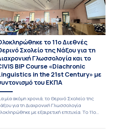
Ολοκληρώθηκε το 11ο Διεθνές
Θερινό Σχολείο της Νάξου για τη
Διαχρονική Γλωσσολογία και το
CIVIS BIP Course «Diachronic
Linguistics in the 21st Century» με
συντονισμό του ΕΚΠΑ
ια μία ακόμη χρονιά, το Θερινό Σχολείο της
άξου για τη Διαχρονική Γλωσσολογία
λοκληρώθηκε με εξαιρετική επιτυχία. Το 11ο
ιεθνές Θερινό Σχολείο της Νάξου, μαζί με τη
ιά ζώσης φάση του CIVIS BIP Course «Diachronic
inguistics in the 21st Century», διεξήχθη από τις