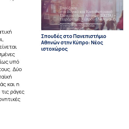
ατική
Σπουδές στο Πανεπιστήμιο
ι,
Αθηνών στην Κύπρο: Νέος
είνεται
ιστοχώρος
σμένες
ρίως υπό
τους. Δύο
παϊκή
άς και η
 τις ράγες
ρνητικές