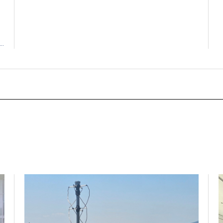
διαγωνισμού CFA Institute Research Challenge
φ
2025–2026, μετά τη σημαντική διάκρισή της. Η
Α
βραβευμένη ομάδα αποτελείται από τους
σ
φοιτητές: Βασίλειο Αίσωπο (MSc Εφαρμοσμένη
R
ς
Οικονομική & Χρηματοοικονομική) Ιωάννη
Α
Κουτσουρέλη (MSc Εφαρμοσμένη Οικονομική &
Π
Χρηματοοικονομική) Θάνο Μαγιόνο (MSc
Μ
Internal Audit, Risk Management and Compliance
ι
ε
[…]
[
ό