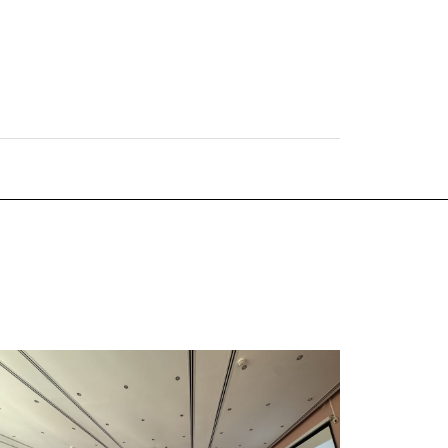
οιτητές της κατεύθυνσης «Τραπεζική και
σφαλιστική Διοίκηση» προσκλήθηκαν να
υμμετάσχουν στην εκδήλωση με τίτλο «BEYOND
ISK | Η Ασφάλιση μοχλός σταθερότητας &
νάπτυξης» που πραγματοποιήθηκε την
αρασκευή 6 Μαρτίου 2026 στο ξενοδοχείο
εγάλη Βρεταννία. Πρόκειται για μία κίνηση
διαίτερα συμβολικής σημασίας από την πλευρά
…]