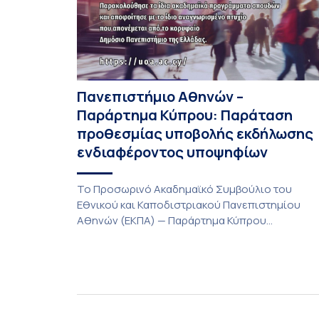
Πανεπιστήμιο Αθηνών –
Παράρτημα Κύπρου: Παράταση
προθεσμίας υποβολής εκδήλωσης
ενδιαφέροντος υποψηφίων
Το Προσωρινό Ακαδημαϊκό Συμβούλιο του
Εθνικού και Καποδιστριακού Πανεπιστημίου
Αθηνών (ΕΚΠΑ) — Παράρτημα Κύπρου
(Λευκωσία) στη συνεδρίαση της Πέμπτης 23
Ιουλίου 2026, αποφασίζει ομόφωνα την
παράταση της προθεσμίας υποβολής
εκδήλωσης ενδιαφέροντος για την φοίτηση σε
Προγράμματα Σπουδών, Τμημάτων του
Πανεπιστημίου μας στο Παράρτημα Κύπρου για