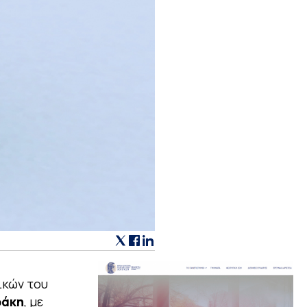
ικών του
ράκη
, με