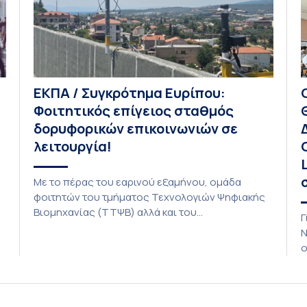
ΕΚΠΑ / Συγκρότημα Ευρίπου:
Φοιτητικός επίγειος σταθμός
δορυφορικών επικοινωνιών σε
λειτουργία!
Με το πέρας του εαρινού εξαμήνου, ομάδα
φοιτητών του τμήματος Τεχνολογιών Ψηφιακής
Βιομηχανίας (ΤΤΨΒ) αλλά και του
Γ
Αεροδιαστημικής Επιστήμης και Τεχνολογίας
Ν
ολοκλήρωσε την κατασκευή επίγειου σταθμού
ο
λήψης δορυφορικών σημάτων. Ο σταθμός
Δ
λειτουργεί πλέον στο Συγκρότημα Ευρίπου και
δ
εντάσσεται στο παγκόσμιο δίκτυο SatNOGS. Η
L
ιδέα προέκυψε έπειτα από την επίσκεψη