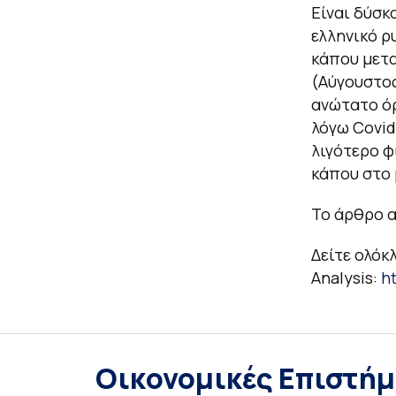
Είναι δύσκ
ελληνικό ρ
κάπου μετα
(Αύγουστος
ανώτατο όρ
λόγω Covid
λιγότερο φ
κάπου στο 
Το άρθρο α
Δείτε ολόκ
Analysis:
h
Οικονομικές Επιστήμ