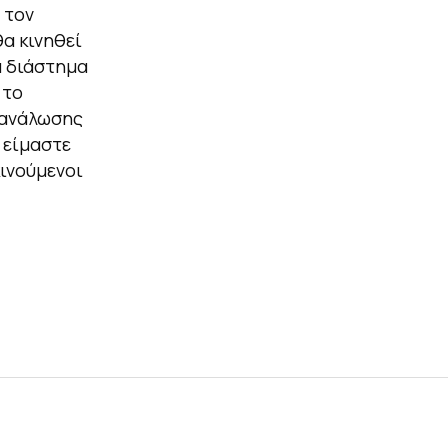
 τον
θα κινηθεί
α διάστημα
 το
τανάλωσης
 είμαστε
κινούμενοι