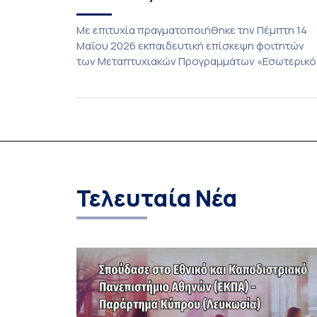
Με επιτυχία πραγματοποιήθηκε την Πέμπτη 14
Μαΐου 2026 εκπαιδευτική επίσκεψη φοιτητών
των Μεταπτυχιακών Προγραμμάτων «Εσωτερικό
Έλεγχος, Διαχείριση Κινδύνων και Κανονιστική
Συμμόρφωση» και του «University of Athens
MBA» στην Τράπεζα της Ελλάδος. Οι φοιτητές
είχαν την ευκαιρία να έρθουν σε άμεση επαφή μ
το έργο και τη λειτουργία της Τράπεζας της
Ελλάδος, παρακολουθώντας παρουσιάσεις απ
στελέχη […]
Τελευταία Νέα