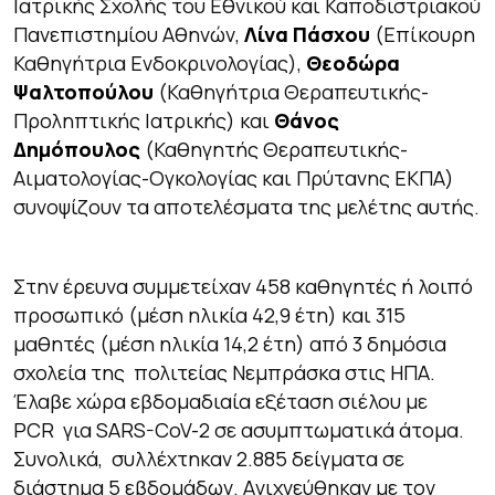
Ιατρικής Σχολής του Εθνικού και Καποδιστριακού
Πανεπιστημίου Αθηνών,
Λίνα Πάσχου
(Επίκουρη
Καθηγήτρια Ενδοκρινολογίας),
Θεοδώρα
Ψαλτοπούλου
(Καθηγήτρια Θεραπευτικής-
Προληπτικής Ιατρικής) και
Θάνος
Δημόπουλος
(Καθηγητής Θεραπευτικής-
Αιματολογίας-Ογκολογίας και Πρύτανης ΕΚΠΑ)
συνοψίζουν τα αποτελέσματα της μελέτης αυτής.
Στην έρευνα συμμετείχαν 458 καθηγητές ή λοιπό
προσωπικό (μέση ηλικία 42,9 έτη) και 315
μαθητές (μέση ηλικία 14,2 έτη) από 3 δημόσια
σχολεία της πολιτείας Νεμπράσκα στις ΗΠΑ.
Έλαβε χώρα εβδομαδιαία εξέταση σιέλου με
PCR για SARS-CoV-2 σε ασυμπτωματικά άτομα.
Συνολικά, συλλέχτηκαν 2.885 δείγματα σε
διάστημα 5 εβδομάδων. Aνιχνεύθηκαν με τον