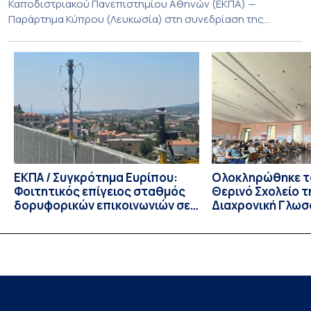
Καποδιστριακού Πανεπιστημίου Αθηνών (ΕΚΠΑ) —
Παράρτημα Κύπρου (Λευκωσία) στη συνεδρίαση της
Πέμπτης 23 Ιουλίου 2026, αποφασίζει ομόφωνα την
παράταση της προθεσμίας υποβολής εκδήλωσης
ενδιαφέροντος για την φοίτηση σε Προγράμματα Σπουδών,
Τμημάτων του Πανεπιστημίου μας στο Παράρτημα Κύπρου
για το ακαδημαϊκό έτος 2026-2027, έως τη Δευτέρα 31
Αυγούστου 2026. […]
ΕΚΠΑ / Συγκρότημα Ευρίπου:
Ολοκληρώθηκε το
Φοιτητικός επίγειος σταθμός
Θερινό Σχολείο τ
δορυφορικών επικοινωνιών σε
Διαχρονική Γλωσ
λειτουργία!
CIVIS BIP Course
Linguistics in th
με συντονισμό τ