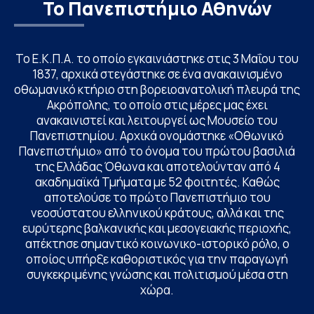
Το Πανεπιστήμιο Αθηνών
Το Ε.Κ.Π.Α. το οποίο εγκαινιάστηκε στις 3 Μαΐου του
1837, αρχικά στεγάστηκε σε ένα ανακαινισμένο
οθωμανικό κτήριο στη βορειοανατολική πλευρά της
Ακρόπολης, το οποίο στις μέρες μας έχει
ανακαινιστεί και λειτουργεί ως Μουσείο του
Πανεπιστημίου. Αρχικά ονομάστηκε «Οθωνικό
Πανεπιστήμιο» από το όνομα του πρώτου βασιλιά
της Ελλάδας Όθωνα και αποτελούνταν από 4
ακαδημαϊκά Τμήματα με 52 φοιτητές. Καθώς
αποτελούσε το πρώτο Πανεπιστήμιο του
νεοσύστατου ελληνικού κράτους, αλλά και της
ευρύτερης βαλκανικής και μεσογειακής περιοχής,
απέκτησε σημαντικό κοινωνικο-ιστορικό ρόλο, ο
οποίος υπήρξε καθοριστικός για την παραγωγή
συγκεκριμένης γνώσης και πολιτισμού μέσα στη
χώρα.