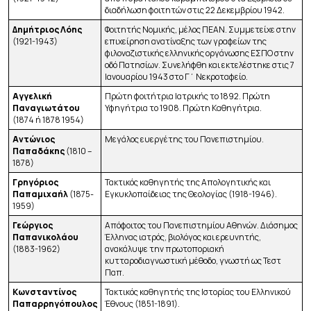
διαδήλωση φοιτητών στις 22 Δεκεμβρίου 1942.
Δημήτριος Λόης
Φοιτητής Νομικής, μέλος ΠΕΑΝ. Συμμετείχε στην
(1921-1943)
επιχείρηση ανατίναξης των γραφείων της
φιλοναζιστικής ελληνικής οργάνωσης ΕΣΠΟ στην
οδό Πατησίων. Συνελήφθη και εκτελέστηκε στις 7
Ιανουαρίου 1943 στο Γ΄ Νεκροταφείο.
Αγγελική
Πρώτη φοιτήτρια Ιατρικής το 1892. Πρώτη
Παναγιωτάτου
Υφηγήτρια το 1908. Πρώτη Καθηγήτρια.
(1874 ή 1878 1954)
Αντώνιος
Μεγάλος ευεργέτης του Πανεπιστημίου.
Παπαδάκης
(1810 –
1878)
Γρηγόριος
Τακτικός καθηγητής της Απολογητικής και
Παπαμιχαήλ
(1875-
Εγκυκλοπαίδειας της Θεολογίας (1918-1946).
1959)
Γεώργιος
Απόφοιτος του Πανεπιστημίου Αθηνών. Διάσημος
Παπανικολάου
Έλληνας ιατρός, βιολόγος και ερευνητής,
(1883-1962)
ανακάλυψε την πρωτοποριακή
κυτταροδιαγνωστική μέθοδο, γνωστή ως Τεστ
Παπ.
Κωνσταντίνος
Τακτικός καθηγητής της Ιστορίας του Ελληνικού
Παπαρρηγόπουλος
Έθνους (1851-1891).