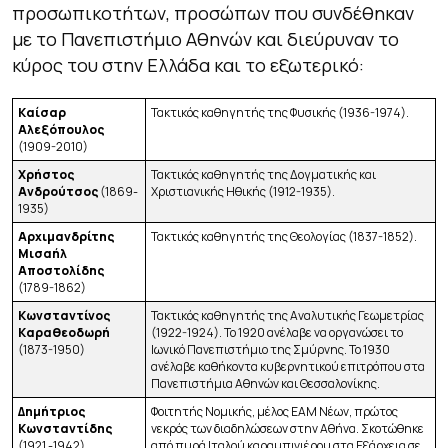
προσωπικοτήτων, προσώπων που συνδέθηκαν
με το Πανεπιστήμιο Αθηνών και διεύρυναν το
κύρος του στην Ελλάδα και το εξωτερικό:
Καίσαρ
Τακτικός καθηγητής της Φυσικής (1936-1974).
Αλεξόπουλος
(1909-2010)
Χρήστος
Τακτικός καθηγητής της Δογματικής και
Ανδρούτσος
(1869-
Χριστιανικής Ηθικής (1912-1935).
1935)
Αρχιμανδρίτης
Τακτικός καθηγητής της Θεολογίας (1837-1852).
Μισαήλ
Αποστολίδης
(1789-1862)
Κωνσταντίνος
Τακτικός καθηγητής της Αναλυτικής Γεωμετρίας
Καραθεοδωρή
(1922-1924). Το 1920 ανέλαβε να οργανώσει το
(1873-1950)
Ιωνικό Πανεπιστήμιο της Σμύρνης. Το 1930
ανέλαβε καθήκοντα κυβερνητικού επιτρόπου στα
Πανεπιστήμια Αθηνών και Θεσσαλονίκης.
Δημήτριος
Φοιτητής Νομικής, μέλος ΕΑΜ Νέων, πρώτος
Κωνσταντίδης
νεκρός των διαδηλώσεων στην Αθήνα. Σκοτώθηκε
(1921 -1942)
από πυρά Ιταλού καραμπινιέρου στα Εξάρχεια σε