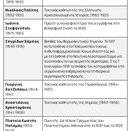
(1815-1891)
Νικόλαος Πολίτης
Τακτικός καθηγητής της Ελληνικής
(1852-1921)
Αρχαιολογουμένης Ιστορίας (1882-1921).
Ιωάννα
Πρώτη γυναίκα φοιτήτρια που εγγράφηκε στη
Στεφανόπολι
Φιλοσοφική Σχολή το 1890.
(1875-1961)
Σπυρίδων Χάμπας
Βοηθός του Φαρμακευτικού Χημείου. Το 1917
(1893-1918)
κατατάχθηκε στο Πολεμικό Ναυτικό ως
Ανθυποφαρμακοποιός λόγω ειδικότητας και
μετατάχθηκε στο Ναυτικό Αεροπορικό Σώμα για
να εκπαιδευτεί ως χειριστής αεροπόρος. Στις 7
Ιανουαρίου 1918 το σκάφος του καταρρίφθηκε από
γερμανικό καταδρομικό κατά τη διάρκεια
αεροπορικής επιδρομής.
Γεώργιος
Τακτικός καθηγητής της Γλωσσολογίας (1884-
Χατζηδάκις
(1848-
1937).
1941)
Αναστάσιος
Τακτικός καθηγητής της Χημείας (1863-1906).
Χρηστομάνος
(1841-1906)
Πλατεία
Κωστής
Ποιητής. Διετέλεσε Γραμματέας του
Παλαμάς
(1859-
Πανεπιστημίου Αθηνών από το 1897 έως το 1928.
1943)