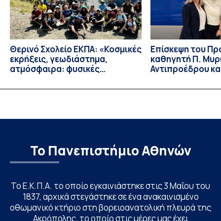
Θερινό Σχολείο ΕΚΠΑ: «Κοσμικές
Eπίσκεψη του Π
εκρήξεις, γεωδιάστημα,
καθηγητή Π. Μυρ
ατμόσφαιρα: φυσικές
Αντιπροέδρου κα
ιδιότητες, σύζευξη και
Καϊτελίδου του 
βιολογικές επιδράσεις»
Νοσηλευτικής το
Johns Hopkins Un
Columbia Univers
Το Πανεπιστήμιο Αθηνών
Το Ε.Κ.Π.Α. το οποίο εγκαινιάστηκε στις 3 Μαΐου του
1837, αρχικά στεγάστηκε σε ένα ανακαινισμένο
οθωμανικό κτήριο στη βορειοανατολική πλευρά της
Ακρόπολης, το οποίο στις μέρες μας έχει