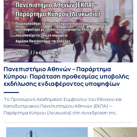
Πανεπιστήμιο Αθηνών – Παράρτημα
Κύπρου: Παράταση προθεσμίας υποβολής
εκδήλωσης ενδιαφέροντος υποψηφίων
Το Προσωρινό Ακαδημαϊκό Συμβούλιο του Εθνικού και
Καποδιστριακού Πανεπιστημίου Αθηνών (ΕΚΠΑ) —
Παράρτημα Κύπρου (Λευκωσία) στη συνεδρίαση της
Πέμπτης 23 Ιουλίου 2026, αποφασίζει ομόφωνα την
παράταση της προθεσμίας υποβολής εκδήλωσης
ενδιαφέροντος για την φοίτηση σε Προγράμματα Σπουδών,