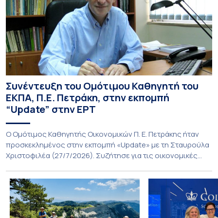
Συνέντευξη του Ομότιμου Καθηγητή του
ΕΚΠΑ, Π.Ε. Πετράκη, στην εκπομπή
“Update” στην ΕΡΤ
O Ομότιμος Καθηγητής Οικονομικών Π. Ε. Πετράκης ήταν
προσκεκλημένος στην εκπομπή «Update» με τη Σταυρούλα
Χριστοφιλέα (27/7/2026). Συζήτησε για τις οικονομικές
συνέπειες στην ενέργεια για την Ελλάδα και, γενικότερα, την
Ευρώπη από τις εξελίξεις στον πόλεμο ΗΠΑ – Ιράν, καθώς
και για τη διακύμανση των τιμών στα καύσιμα. Για να δείτε τη
συνέντευξη, πατήστε εδώ.