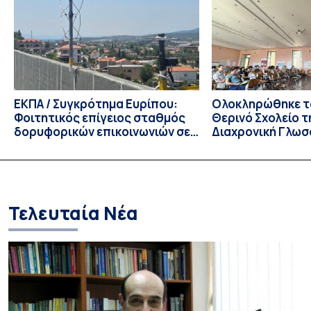
Τμημάτων του Πανεπιστημίου μας στο Παράρτημα Κύπρου
για το ακαδημαϊκό έτος 2026-2027, έως τη Δευτέρα 31
Αυγούστου 2026. […]
ΕΚΠΑ / Συγκρότημα Ευρίπου:
Ολοκληρώθηκε το
Φοιτητικός επίγειος σταθμός
Θερινό Σχολείο τ
δορυφορικών επικοινωνιών σε
Διαχρονική Γλωσ
λειτουργία!
CIVIS BIP Course
Linguistics in th
με συντονισμό τ
Τελευταία Νέα