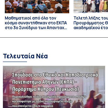
Μαθηματικοί από όλο τον
Τελετή λήξης το
κόσμο συναντήθηκαν στο ΕΚΠΑ
Προγράμματος Θ.
στο 3ο Συνέδριο των Απανταχού
ακαδημαϊκού έτο
Ελλήνων Μαθηματικών
και απονομής τω
Σπουδών στους 
και στις σπουδά
Τελευταία Νέα