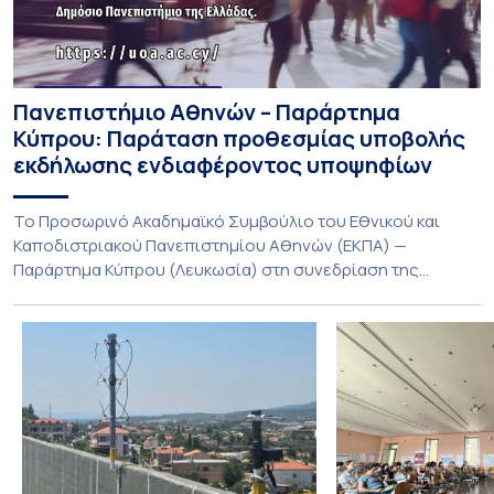
Πανεπιστήμιο Αθηνών – Παράρτημα
Κύπρου: Παράταση προθεσμίας υποβολής
εκδήλωσης ενδιαφέροντος υποψηφίων
Το Προσωρινό Ακαδημαϊκό Συμβούλιο του Εθνικού και
Καποδιστριακού Πανεπιστημίου Αθηνών (ΕΚΠΑ) —
Παράρτημα Κύπρου (Λευκωσία) στη συνεδρίαση της
Πέμπτης 23 Ιουλίου 2026, αποφασίζει ομόφωνα την
παράταση της προθεσμίας υποβολής εκδήλωσης
ενδιαφέροντος για την φοίτηση σε Προγράμματα Σπουδών,
Τμημάτων του Πανεπιστημίου μας στο Παράρτημα Κύπρου
για το ακαδημαϊκό έτος 2026-2027, έως τη Δευτέρα 31
Αυγούστου 2026. […]