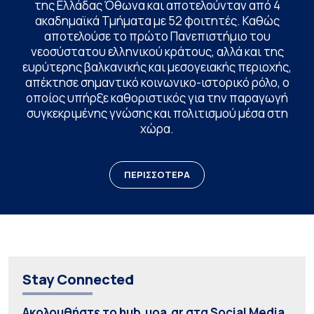
της Ελλάδας Όθωνα και αποτελούνταν από 4
ακαδημαϊκά Τμήματα με 52 φοιτητές. Καθώς
αποτελούσε το πρώτο Πανεπιστήμιο του
νεοσύστατου ελληνικού κράτους, αλλά και της
ευρύτερης βαλκανικής και μεσογειακής περιοχής,
απέκτησε σημαντικό κοινωνικο-ιστορικό ρόλο, ο
οποίος υπήρξε καθοριστικός για την παραγωγή
συγκεκριμένης γνώσης και πολιτισμού μέσα στη
χώρα.
ΠΕΡΙΣΣΟΤΕΡΑ
Stay Connected
Ακολουθήστε το hub.uoa.gr στα Social Media