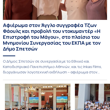
Αφιέρωμα στον Άγγλο συγγραφέα Τζων
Φάουλς και προβολή του ντοκυμαντέρ «Η
Επιστροφή του Μάγου», στο πλαίσιο του
Μνημονίου Συνεργασίας του ΕΚΠΑ με τον
Δήμο Σπετσών
Ο Δήμος Σπετσών σε συνεργασία με το Εθνικό και
Καποδιστριακό Πανεπιστήμιο Αθηνών, και τις Inkas Films,
διοργάνωσαν λογοτεχνική εκδήλωση – αφιέρωμα στον
Τζων Φάουλς, τον σημαντικότερο Βρετανό πεζογράφο του
20ού αιώνα, με την προβολή του ντοκυμαντέρ «Η
επιστροφή του Μάγου». Η εκδήλωση διοργανώθηκε στο
πλαίσιο της συνεργασίας του Δήμου Σπετσών και του
Εθνικού και Καποδιστριακού […]