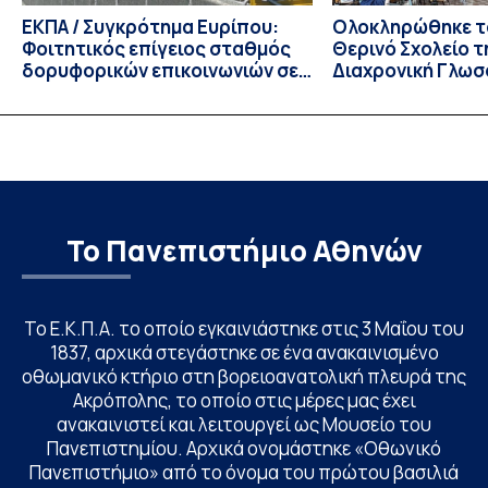
ΕΚΠΑ / Συγκρότημα Ευρίπου:
Ολοκληρώθηκε το
Φοιτητικός επίγειος σταθμός
Θερινό Σχολείο τ
δορυφορικών επικοινωνιών σε
Διαχρονική Γλωσ
λειτουργία!
CIVIS BIP Course
Linguistics in th
με συντονισμό τ
Το Πανεπιστήμιο Αθηνών
Το Ε.Κ.Π.Α. το οποίο εγκαινιάστηκε στις 3 Μαΐου του
1837, αρχικά στεγάστηκε σε ένα ανακαινισμένο
οθωμανικό κτήριο στη βορειοανατολική πλευρά της
Ακρόπολης, το οποίο στις μέρες μας έχει
ανακαινιστεί και λειτουργεί ως Μουσείο του
Πανεπιστημίου. Αρχικά ονομάστηκε «Οθωνικό
Πανεπιστήμιο» από το όνομα του πρώτου βασιλιά