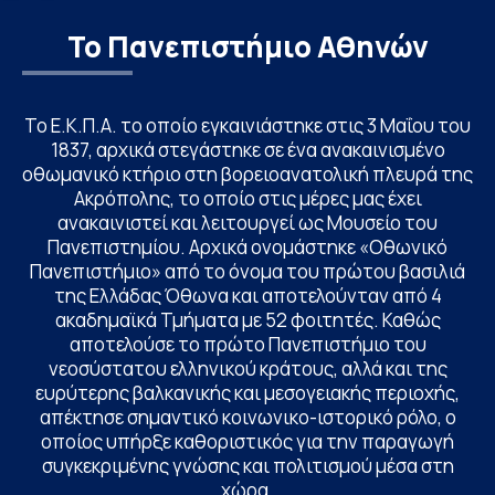
Το Πανεπιστήμιο Αθηνών
Το Ε.Κ.Π.Α. το οποίο εγκαινιάστηκε στις 3 Μαΐου του
1837, αρχικά στεγάστηκε σε ένα ανακαινισμένο
οθωμανικό κτήριο στη βορειοανατολική πλευρά της
Ακρόπολης, το οποίο στις μέρες μας έχει
ανακαινιστεί και λειτουργεί ως Μουσείο του
Πανεπιστημίου. Αρχικά ονομάστηκε «Οθωνικό
Πανεπιστήμιο» από το όνομα του πρώτου βασιλιά
της Ελλάδας Όθωνα και αποτελούνταν από 4
ακαδημαϊκά Τμήματα με 52 φοιτητές. Καθώς
αποτελούσε το πρώτο Πανεπιστήμιο του
νεοσύστατου ελληνικού κράτους, αλλά και της
ευρύτερης βαλκανικής και μεσογειακής περιοχής,
απέκτησε σημαντικό κοινωνικο-ιστορικό ρόλο, ο
οποίος υπήρξε καθοριστικός για την παραγωγή
συγκεκριμένης γνώσης και πολιτισμού μέσα στη
χώρα.