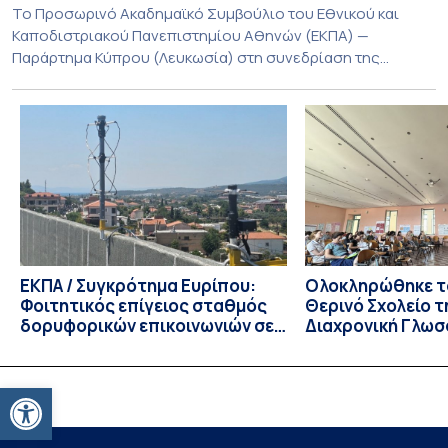
Το Προσωρινό Ακαδημαϊκό Συμβούλιο του Εθνικού και
Καποδιστριακού Πανεπιστημίου Αθηνών (ΕΚΠΑ) —
Παράρτημα Κύπρου (Λευκωσία) στη συνεδρίαση της
Πέμπτης 23 Ιουλίου 2026, αποφασίζει ομόφωνα την
παράταση της προθεσμίας υποβολής εκδήλωσης
ενδιαφέροντος για την φοίτηση σε Προγράμματα Σπουδών,
Τμημάτων του Πανεπιστημίου μας στο Παράρτημα Κύπρου
για το ακαδημαϊκό έτος 2026-2027, έως τη Δευτέρα 31
Αυγούστου 2026. […]
ΕΚΠΑ / Συγκρότημα Ευρίπου:
Ολοκληρώθηκε το
Φοιτητικός επίγειος σταθμός
Θερινό Σχολείο τ
δορυφορικών επικοινωνιών σε
Διαχρονική Γλωσ
λειτουργία!
CIVIS BIP Course
Linguistics in th
με συντονισμό τ
Ανοίξτε τη γραμμή εργαλείων