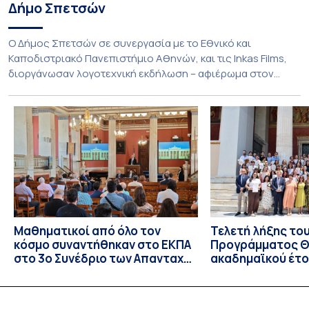
Δήμο Σπετσών
Ο Δήμος Σπετσών σε συνεργασία με το Εθνικό και
Καποδιστριακό Πανεπιστήμιο Αθηνών, και τις Inkas Films,
διοργάνωσαν λογοτεχνική εκδήλωση – αφιέρωμα στον
Τζων Φάουλς, τον σημαντικότερο Βρετανό πεζογράφο του
20ού αιώνα, με την προβολή του ντοκυμαντέρ «Η
επιστροφή του Μάγου». Η εκδήλωση διοργανώθηκε στο
πλαίσιο της συνεργασίας του Δήμου Σπετσών και του
Εθνικού και Καποδιστριακού […]
Μαθηματικοί από όλο τον
Τελετή λήξης το
κόσμο συναντήθηκαν στο ΕΚΠΑ
Προγράμματος Θ.
στο 3ο Συνέδριο των Απανταχού
ακαδημαϊκού έτο
Ελλήνων Μαθηματικών
και απονομής τω
Σπουδών στους 
και στις σπουδά