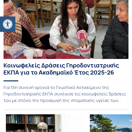
Ανοίξτε τη γραμμή εργαλείων
Κοινωφελείς Δράσεις Γηροδοντιατρικής
ΕΚΠΑ για το Ακαδημαϊκό Έτος 2025-26
Για 15η συνεχή χρονιά το Γνωστικό Αντικείμενο της
Γηροδοντιατρικής ΕΚΠΑ συνέχισε τις κοινωφελείς δράσεις
του με στόχο την προαγωγή της στοματικής υγείας των
ευάλωτων ηλικιωμένων συμπολιτών μας. Το πρόγραμμα της
υποχρεωτικής «κοινωφελούς μάθησης» στο μάθημα της
Γηροδοντιατρικής 10ου εξαμήνου, περιλάμβανε
εκπαιδευτικές δραστηριότητες στο Γηροκομείο-