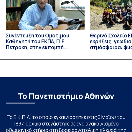
Πτωχοκομείο Αθηνών, στο Οδοντιατρικό Τμήμα/Μονάδα
ΑΜΕΑ Ενηλίκων Ασκληπιείου Βούλας, στο Κέντρο
Γηριατρικής […]
Συνέντευξη του Ομότιμου
Θερινό Σχολείο Ε
Καθηγητή του ΕΚΠΑ, Π.Ε.
εκρήξεις, γεωδι
Πετράκη, στην εκπομπή
ατμόσφαιρα: φυ
“Update” στην ΕΡΤ
ιδιότητες, σύζευ
βιολογικές επιδ
Το Πανεπιστήμιο Αθηνών
Το Ε.Κ.Π.Α. το οποίο εγκαινιάστηκε στις 3 Μαΐου του
1837, αρχικά στεγάστηκε σε ένα ανακαινισμένο
οθωμανικό κτήριο στη βορειοανατολική πλευρά της