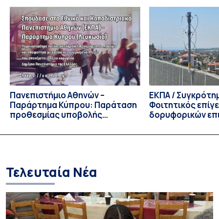
Τμήματος Οικονομικών Επιστημών και του Τμήματος
Διοίκησης Επιχειρήσεων και Οργανισμών τον Σεπτέμβριο
του 2026, ο Κοσμήτορας της Σχολής Οικονομικών και
Πολιτικών Επιστημών, Καθηγητής Νικόλαος Ηρειώτης, και ο
Πρόεδρος του Τμήματος […]
Πανεπιστήμιο Αθηνών –
ΕΚΠΑ / Συγκρότη
Παράρτημα Κύπρου: Παράταση
Φοιτητικός επίγ
προθεσμίας υποβολής
δορυφορικών επι
εκδήλωσης ενδιαφέροντος
λειτουργία!
υποψηφίων
Τελευταία Νέα