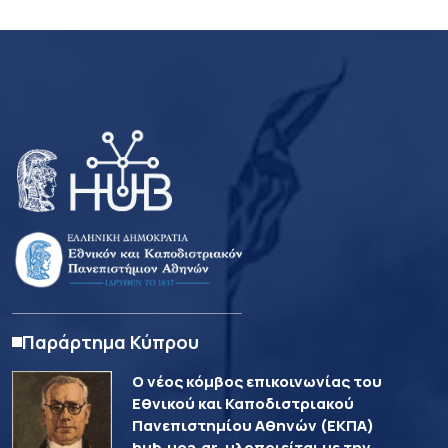
Παράρτημα Κύπρου
Ο νέος κόμβος επικοινωνίας του
Εθνικού και Καποδιστριακού
Πανεπιστημίου Αθηνών (ΕΚΠΑ)
hub.uoa.gr, υλοποιείται με την