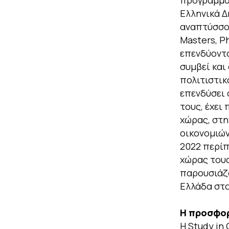
προγράμματ
Ελληνικά Δ
αναπτύσσο
Masters, P
επενδύοντα
συμβεί και
πολιτιστικ
επενδύσει 
τους, έχει
χώρας, στη
οικονομιών
2022 περίπ
χώρας τους
παρουσιάζο
Ελλάδα στο
Η προσφορ
Η Study in