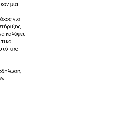
έον μια
όχος για
στήριξης
να καλύψει
ιτικό
υτό της
κδήλωση,
e: