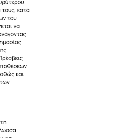
ευρύτερου
 τους, κατά
ων του
εται να
 ανάγοντας
σημασίας
της
Πρέσβεις
Υποθέσεων
καθώς και
 των
 τη
γλωσσα