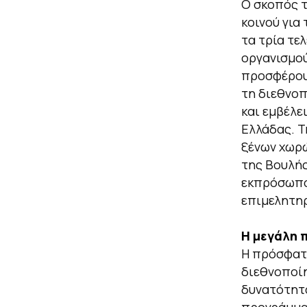
Ο σκοπός τ
κοινού για
τα τρία τε
οργανισμού
προσφέρουν
τη διεθνοπ
και εμβέλε
Ελλάδας. Τ
ξένων χωρ
της Βουλής
εκπρόσωποι
επιμελητηρ
Η μεγάλη 
Η πρόσφατη
διεθνοποίη
δυνατότητα