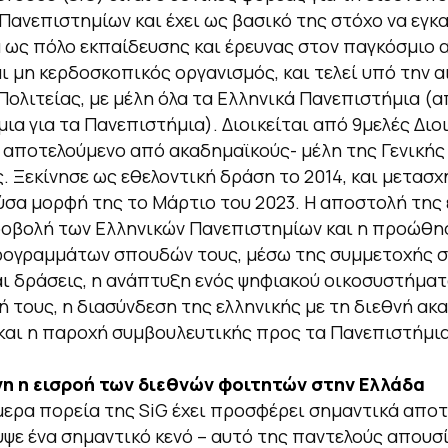
Πανεπιστημίων και έχει ως βασικό της στόχο να εγκ
 ως πόλο εκπαίδευσης και έρευνας στον παγκόσμιο 
αι μη κερδοσκοπικός οργανισμός, και τελεί υπό την α
Πολιτείας, με μέλη όλα τα Ελληνικά Πανεπιστήμια (α
ια για τα Πανεπιστήμια). Διοικείται από 9μελές Διο
 αποτελούμενο από ακαδημαϊκούς- μέλη της Γενικής
. Ξεκίνησε ως εθελοντική δράση το 2014, και μετασ
σα μορφή της το Μάρτιο του 2023. Η αποστολή της ε
ροβολή των Ελληνικών Πανεπιστημίων και η προώθη
ογραμμάτων σπουδών τους, μέσω της συμμετοχής σε
αι δράσεις, η ανάπτυξη ενός ψηφιακού οικοσυστήματ
 τους, η διασύνδεση της ελληνικής με τη διεθνή ακ
και η παροχή συμβουλευτικής προς τα Πανεπιστήμια
η η εισροή των διεθνών φοιτητών στην Ελλάδα
μερα πορεία της SiG έχει προσφέρει σημαντικά απο
ψε ένα σημαντικό κενό – αυτό της παντελούς απουσ