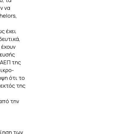
υ, τα
ν να
elors,
ς έχει
δευτικά,
 έχουν
δευσής
 ΑΕΠ της
μικρο-
ψη ότι το
εκτός της
από την
οίηση των