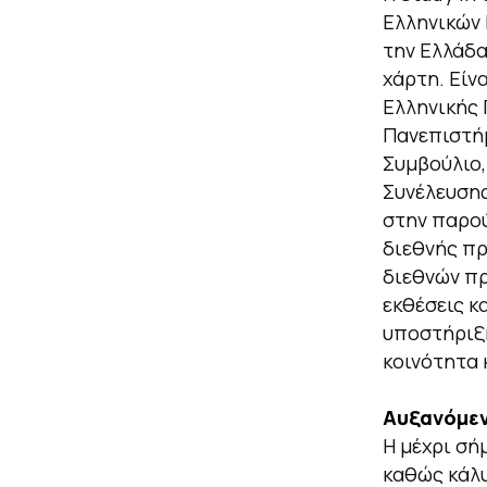
Ελληνικών 
την Ελλάδα
χάρτη. Είν
Ελληνικής 
Πανεπιστήμ
Συμβούλιο,
Συνέλευσης
στην παρού
διεθνής π
διεθνών πρ
εκθέσεις κ
υποστήριξή
κοινότητα 
Αυξανόμεν
Η μέχρι σή
καθώς κάλυ