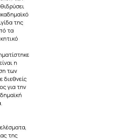
αθιδρύσει
ακαδημαϊκό
ιγίδα της
πό τα
ικητικό
χηματίστηκε
ίναι η
ση των
 διεθνείς
ος για την
αδημαϊκή
.
τελέσματα,
ίας της