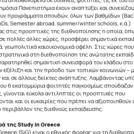
α απευθυνόμενα σε διεθνείς φοιτητές. Ως εκ τούτο
ημόσια Πανεπιστήμια έχουν αναπτύξει και συνεχίζου
υν προγράμματα σπουδών, όλων των βαθμίδων (Bach
hDs, Semester abroad, summer/winter schools, κ.ά.)
ς στις προοπτικές της διεθνοποίησης η οποία, όπω
 σε πολλές άλλες χώρες, προσφέρει σημαντικά εκπαι
ά, γεωπολιτικά καιοικονομικά οφέλη. Στις χώρες που
στρατηγικά στη διεθνοποίηση της ανώτατης εκπαί
 παρατηρηθεί σημαντική συνεισφορά του κλάδου στο
ν εξέλιξη και την πρόοδο των τοπικών κοινωνιών – 
 και σε άλλους δείκτες ανάπτυξης. Λαμβάνοντας υπό
ου 6 εκατομμύρια φοιτητές παγκοσμίως σπούδαζαν 
, γίνονται εύκολα αντιληπτές οι προοπτικές που
νται και οι ευκαιρίες που πρέπει να αξιοποιηθούν 
 περιβάλλον της διεθνούς εκπαίδευσης.
ά της Study in Greece
 Greece (SiG) είναι ο εθνικός φορέας για τη διεθνοπ