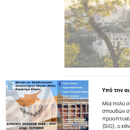
Υπό την α
Μία πολύ σ
σπουδών στ
προοπτικές
(SiG), o ε