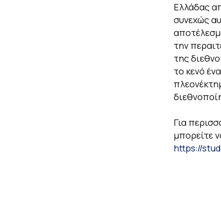
Ελλάδας απ
συνεχώς αυ
αποτέλεσμα
την περαιτ
της διεθνο
το κενό έν
πλεονέκτημ
διεθνοποί
Για περισσ
μπορείτε ν
https://stu