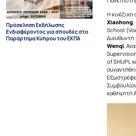
Πανεπιστή
Η κινέζικη
Xiaohong
,
Πρόσκληση Εκδήλωσης
School (Voc
Ενδιαφέροντος για σπουδές στο
Διευθυντή 
Παράρτημα Κύπρου του ΕΚΠΑ
Wenqi
, Αν
Supervisio
of SHUPL κ
συναντήθηκ
Εξωστρέφε
Συμβουλίου
καθηγητή 