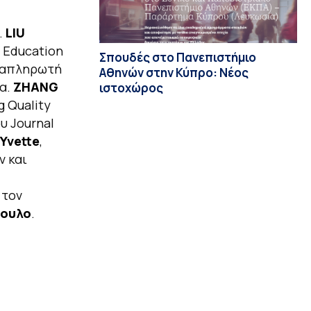
.
LIU
l Education
Σπουδές στο Πανεπιστήμιο
Αναπληρωτή
Αθηνών στην Κύπρο: Νέος
κα.
ZHANG
ιστοχώρος
 Quality
υ Journal
Yvette
,
ν και
ι τον
πουλο
.