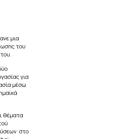
ανε μια
ρωσης του
 του.
δύο
γασίας για
ασία μέσω
ημαϊκά
ι θέματα
τού
εύσεων στο