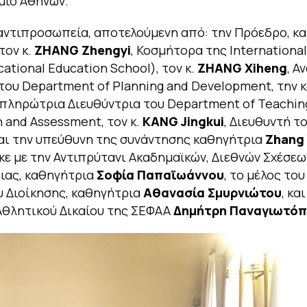
μιο Αθηνών.
 αντιπροσωπεία, αποτελούμενη από: την Πρόεδρο, κα
 τον κ.
ZHANG Zhengyi
, Κοσμήτορα της Internationa
ational Education School), τον κ.
ZHANG Xiheng
, 
του Department of Planning and Development, την 
απληρώτρια Διευθύντρια του Department of Teaching
n and Assessment, τον κ.
KANG Jingkui
, Διευθυντή το
αι την υπεύθυνη της συνάντησης καθηγήτρια
Zhang 
ε με την Αντιπρύτανι Ακαδημαϊκών, Διεθνών Σχέσεω
ιας, καθηγήτρια
Σοφία Παπαϊωάννου
, το μέλος του
 Διοίκησης, καθηγήτρια
Αθανασία Σμυρνιώτου
, κα
Αθλητικού Δικαίου της ΣΕΦΑΑ
Δημήτρη Παναγιωτό