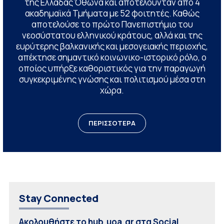
της Ελλάδας Όθωνα και αποτελούνταν από 4
ακαδημαϊκά Τμήματα με 52 φοιτητές. Καθώς
αποτελούσε το πρώτο Πανεπιστήμιο του
νεοσύστατου ελληνικού κράτους, αλλά και της
ευρύτερης βαλκανικής και μεσογειακής περιοχής,
απέκτησε σημαντικό κοινωνικο-ιστορικό ρόλο, ο
οποίος υπήρξε καθοριστικός για την παραγωγή
συγκεκριμένης γνώσης και πολιτισμού μέσα στη
χώρα.
ΠΕΡΙΣΣΟΤΕΡΑ
Stay Connected
Ακολουθήστε το hub.uoa.gr στα Social