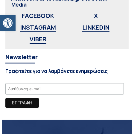
Media
Ανοίξτε τη γραμμή εργαλείων
FACEBOOK
X
INSTAGRAM
LINKEDIN
VIBER
Newsletter
Γραφτείτε για να λαμβάνετε ενημερώσεις