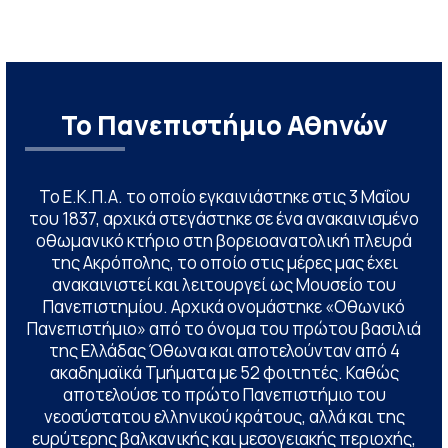
Το Πανεπιστήμιο Αθηνών
Το Ε.Κ.Π.Α. το οποίο εγκαινιάστηκε στις 3 Μαΐου
του 1837, αρχικά στεγάστηκε σε ένα ανακαινισμένο
οθωμανικό κτήριο στη βορειοανατολική πλευρά
της Ακρόπολης, το οποίο στις μέρες μας έχει
ανακαινιστεί και λειτουργεί ως Μουσείο του
Πανεπιστημίου. Αρχικά ονομάστηκε «Οθωνικό
Πανεπιστήμιο» από το όνομα του πρώτου βασιλιά
της Ελλάδας Όθωνα και αποτελούνταν από 4
ακαδημαϊκά Τμήματα με 52 φοιτητές. Καθώς
αποτελούσε το πρώτο Πανεπιστήμιο του
νεοσύστατου ελληνικού κράτους, αλλά και της
ευρύτερης βαλκανικής και μεσογειακής περιοχής,