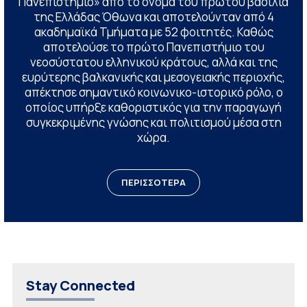
Πανεπιστήμιο» από το όνομα του πρώτου βασιλιά
της Ελλάδας Όθωνα και αποτελούνταν από 4
ακαδημαϊκά Τμήματα με 52 φοιτητές. Καθώς
αποτελούσε το πρώτο Πανεπιστήμιο του
νεοσύστατου ελληνικού κράτους, αλλά και της
ευρύτερης βαλκανικής και μεσογειακής περιοχής,
απέκτησε σημαντικό κοινωνικο-ιστορικό ρόλο, ο
οποίος υπήρξε καθοριστικός για την παραγωγή
συγκεκριμένης γνώσης και πολιτισμού μέσα στη
χώρα.
ΠΕΡΙΣΣΟΤΕΡΑ
Stay Connected