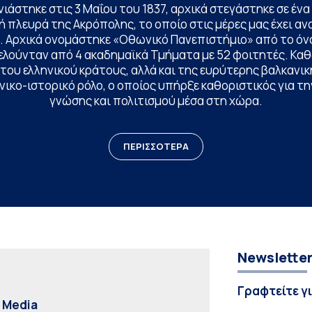
ινιάστηκε στις 3 Μαΐου του 1837, αρχικά στεγάστηκε σε έ
 πλευρά της Ακρόπολης, το οποίο στις μέρες μας έχει ανα
. Αρχικά ονομάστηκε «Οθωνικό Πανεπιστήμιο» από το όν
ελούνταν από 4 ακαδημαϊκά Τμήματα με 52 φοιτητές. Κα
ου ελληνικού κράτους, αλλά και της ευρύτερης βαλκανική
ικο-ιστορικό ρόλο, ο οποίος υπήρξε καθοριστικός για 
γνώσης και πολιτισμού μέσα στη χώρα.
ΠΕΡΙΣΣΟΤΕΡΑ
Newslette
Γραφτείτε γ
l Media