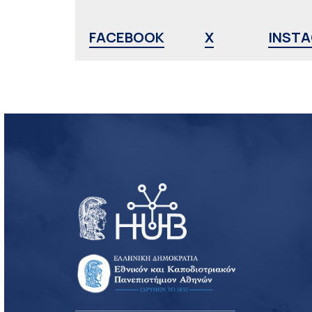
FACEBOOK
X
INST