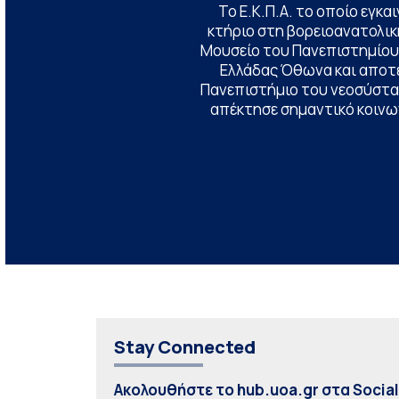
Το Ε.Κ.Π.Α. το οποίο εγκα
κτήριο στη βορειοανατολική
Μουσείο του Πανεπιστημίου
Ελλάδας Όθωνα και αποτ
Πανεπιστήμιο του νεοσύστατ
απέκτησε σημαντικό κοινων
Stay Connected
Ακολουθήστε το hub.uoa.gr στα Socia