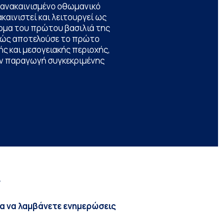
να ανακαινισμένο οθωμανικό
καινιστεί και λειτουργεί ως
ομα του πρώτου βασιλιά της
θώς αποτελούσε το πρώτο
ς και μεσογειακής περιοχής,
την παραγωγή συγκεκριμένης
r
ια να λαμβάνετε ενημερώσεις