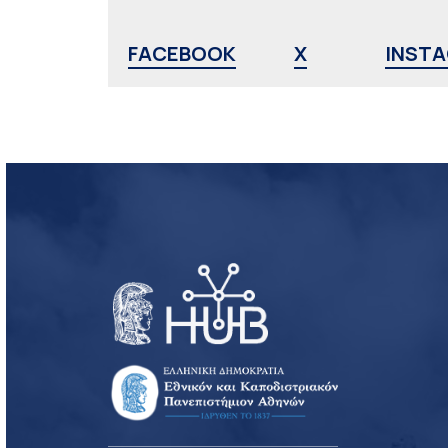
FACEBOOK
X
INST