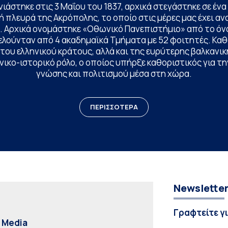
ινιάστηκε στις 3 Μαΐου του 1837, αρχικά στεγάστηκε σε έ
 πλευρά της Ακρόπολης, το οποίο στις μέρες μας έχει ανα
. Αρχικά ονομάστηκε «Οθωνικό Πανεπιστήμιο» από το όν
ελούνταν από 4 ακαδημαϊκά Τμήματα με 52 φοιτητές. Κα
ου ελληνικού κράτους, αλλά και της ευρύτερης βαλκανική
ικο-ιστορικό ρόλο, ο οποίος υπήρξε καθοριστικός για 
γνώσης και πολιτισμού μέσα στη χώρα.
ΠΕΡΙΣΣΟΤΕΡΑ
Newslette
Γραφτείτε γ
l Media