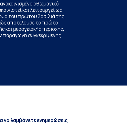
να ανακαινισμένο οθωμανικό
καινιστεί και λειτουργεί ως
ομα του πρώτου βασιλιά της
θώς αποτελούσε το πρώτο
ς και μεσογειακής περιοχής,
την παραγωγή συγκεκριμένης
r
ια να λαμβάνετε ενημερώσεις