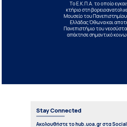
Το Ε.Κ.Π.Α. το οποίο εγκα
κτήριο στη βορειοανατολική
Μουσείο του Πανεπιστημίου
Ελλάδας Όθωνα και αποτ
Πανεπιστήμιο του νεοσύστατ
απέκτησε σημαντικό κοινων
Stay Connected
Ακολουθήστε το hub.uoa.gr στα Socia