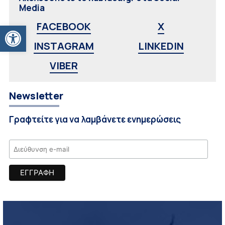
Media
Ανοίξτε τη γραμμή εργαλείων
FACEBOOK
X
INSTAGRAM
LINKEDIN
VIBER
Newsletter
Γραφτείτε για να λαμβάνετε ενημερώσεις