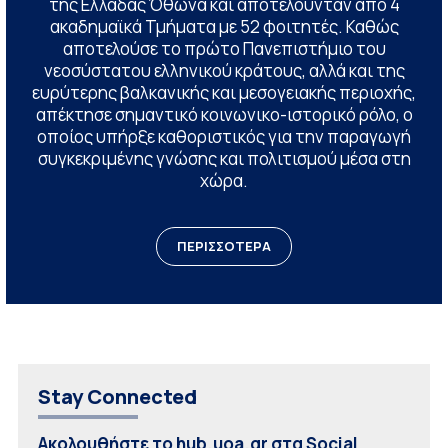
της Ελλάδας Όθωνα και αποτελούνταν από 4
ακαδημαϊκά Τμήματα με 52 φοιτητές. Καθώς
αποτελούσε το πρώτο Πανεπιστήμιο του
νεοσύστατου ελληνικού κράτους, αλλά και της
ευρύτερης βαλκανικής και μεσογειακής περιοχής,
απέκτησε σημαντικό κοινωνικο-ιστορικό ρόλο, ο
οποίος υπήρξε καθοριστικός για την παραγωγή
συγκεκριμένης γνώσης και πολιτισμού μέσα στη
χώρα.
ΠΕΡΙΣΣΟΤΕΡΑ
Stay Connected
Ακολουθήστε το hub.uoa.gr στα Social