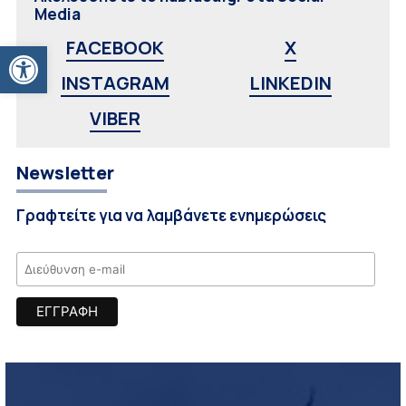
Media
Ανοίξτε τη γραμμή εργαλείων
FACEBOOK
X
INSTAGRAM
LINKEDIN
VIBER
Newsletter
Γραφτείτε για να λαμβάνετε ενημερώσεις