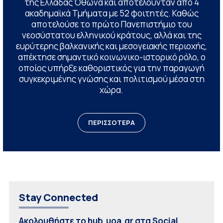
της Ελλάδας Όθωνα και αποτελούνταν από 4
ακαδημαϊκά Τμήματα με 52 φοιτητές. Καθώς
αποτελούσε το πρώτο Πανεπιστήμιο του
νεοσύστατου ελληνικού κράτους, αλλά και της
ευρύτερης βαλκανικής και μεσογειακής περιοχής,
απέκτησε σημαντικό κοινωνικο-ιστορικό ρόλο, ο
οποίος υπήρξε καθοριστικός για την παραγωγή
συγκεκριμένης γνώσης και πολιτισμού μέσα στη
χώρα.
ΠΕΡΙΣΣΟΤΕΡΑ
Stay Connected
Ακολουθήστε το hub.uoa.gr στα Social