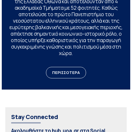
της Ελλάδας Όθωνα και αποτελούνταν από 4
ακαδημαϊκά Τμήματα με 52 φοιτητές. Καθώς
αποτελούσε το πρώτο Πανεπιστήμιο του
νεοσύστατου ελληνικού κράτους, αλλά και της
ευρύτερης βαλκανικής και μεσογειακής περιοχής,
απέκτησε σημαντικό κοινωνικο-ιστορικό ρόλο, ο
οποίος υπήρξε καθοριστικός για την παραγωγή
συγκεκριμένης γνώσης και πολιτισμού μέσα στη
χώρα.
ΠΕΡΙΣΣΟΤΕΡΑ
Stay Connected
Ακολουθήστε το hub.uoa.gr στα Social