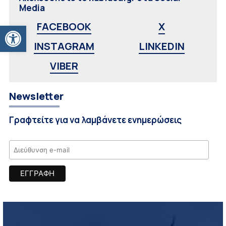
Media
Ανοίξτε τη γραμμή εργαλείων
FACEBOOK
X
INSTAGRAM
LINKEDIN
VIBER
Newsletter
Γραφτείτε για να λαμβάνετε ενημερώσεις