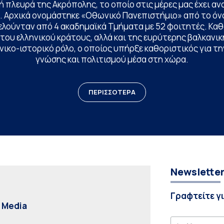
 πλευρά της Ακρόπολης, το οποίο στις μέρες μας έχει ανα
. Αρχικά ονομάστηκε «Οθωνικό Πανεπιστήμιο» από το όν
ελούνταν από 4 ακαδημαϊκά Τμήματα με 52 φοιτητές. Κα
ου ελληνικού κράτους, αλλά και της ευρύτερης βαλκανική
ικο-ιστορικό ρόλο, ο οποίος υπήρξε καθοριστικός για 
γνώσης και πολιτισμού μέσα στη χώρα.
ΠΕΡΙΣΣΟΤΕΡΑ
Newslette
Γραφτείτε γ
l Media