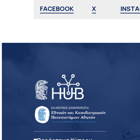
FACEBOOK
X
INST