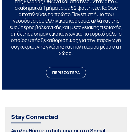
της Ελλάδας Όθωνα και αποτελούνταν από 4
ακαδημαϊκά Τμήματα με 52 φοιτητές. Καθώς
αποτελούσε το πρώτο Πανεπιστήμιο του
νεοσύστατου ελληνικού κράτους, αλλά και της
ευρύτερης βαλκανικής και μεσογειακής περιοχής,
απέκτησε σημαντικό κοινωνικο-ιστορικό ρόλο, ο
οποίος υπήρξε καθοριστικός για την παραγωγή
συγκεκριμένης γνώσης και πολιτισμού μέσα στη
χώρα.
ΠΕΡΙΣΣΟΤΕΡΑ
Stay Connected
Ακολουθήστε το hub.uoa.gr στα Social