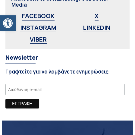
Media
Ανοίξτε τη γραμμή εργαλείων
FACEBOOK
X
INSTAGRAM
LINKEDIN
VIBER
Newsletter
Γραφτείτε για να λαμβάνετε ενημερώσεις