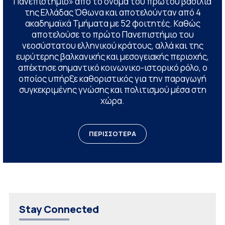
Πανεπιστήμιο» από το όνομα του πρώτου βασιλιά
της Ελλάδας Όθωνα και αποτελούνταν από 4
ακαδημαϊκά Τμήματα με 52 φοιτητές. Καθώς
αποτελούσε το πρώτο Πανεπιστήμιο του
νεοσύστατου ελληνικού κράτους, αλλά και της
ευρύτερης βαλκανικής και μεσογειακής περιοχής,
απέκτησε σημαντικό κοινωνικο-ιστορικό ρόλο, ο
οποίος υπήρξε καθοριστικός για την παραγωγή
συγκεκριμένης γνώσης και πολιτισμού μέσα στη
χώρα.
ΠΕΡΙΣΣΟΤΕΡΑ
Stay Connected