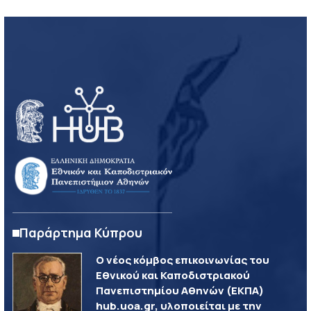
Παράρτημα Κύπρου
Ο νέος κόμβος επικοινωνίας του
Εθνικού και Καποδιστριακού
Πανεπιστημίου Αθηνών (ΕΚΠΑ)
hub.uoa.gr, υλοποιείται με την