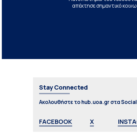
απέκτησε σημαντικό κοινων
Stay Connected
Ακολουθήστε το hub.uoa.gr στα Socia
FACEBOOK
X
INST