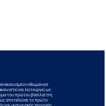
να ανακαινισμένο οθωμανικό
καινιστεί και λειτουργεί ως
ομα του πρώτου βασιλιά της
θώς αποτελούσε το πρώτο
ς και μεσογειακής περιοχής,