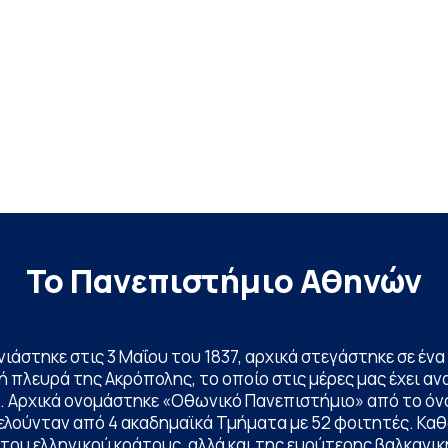
Το Πανεπιστήμιο Αθηνών
ινιάστηκε στις 3 Μαΐου του 1837, αρχικά στεγάστηκε σε έ
 πλευρά της Ακρόπολης, το οποίο στις μέρες μας έχει ανα
. Αρχικά ονομάστηκε «Οθωνικό Πανεπιστήμιο» από το όν
ελούνταν από 4 ακαδημαϊκά Τμήματα με 52 φοιτητές. Κα
ου ελληνικού κράτους, αλλά και της ευρύτερης βαλκανική