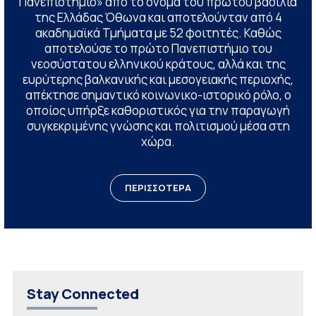
Πανεπιστήμιο» από το όνομα του πρώτου βασιλιά
της Ελλάδας Όθωνα και αποτελούνταν από 4
ακαδημαϊκά Τμήματα με 52 φοιτητές. Καθώς
αποτελούσε το πρώτο Πανεπιστήμιο του
νεοσύστατου ελληνικού κράτους, αλλά και της
ευρύτερης βαλκανικής και μεσογειακής περιοχής,
απέκτησε σημαντικό κοινωνικο-ιστορικό ρόλο, ο
οποίος υπήρξε καθοριστικός για την παραγωγή
συγκεκριμένης γνώσης και πολιτισμού μέσα στη
χώρα.
ΠΕΡΙΣΣΟΤΕΡΑ
Stay Connected