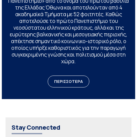
Πανεπιστήμιο» από το όνομα του πρώτου βασιλιά
της Ελλάδας Όθωνα και αποτελούνταν από 4
ακαδημαϊκά Τμήματα με 52 φοιτητές. Καθώς
αποτελούσε το πρώτο Πανεπιστήμιο του
νεοσύστατου ελληνικού κράτους, αλλά και της
ευρύτερης βαλκανικής και μεσογειακής περιοχής,
απέκτησε σημαντικό κοινωνικο-ιστορικό ρόλο, ο
οποίος υπήρξε καθοριστικός για την παραγωγή
συγκεκριμένης γνώσης και πολιτισμού μέσα στη
χώρα.
ΠΕΡΙΣΣΟΤΕΡΑ
Stay Connected