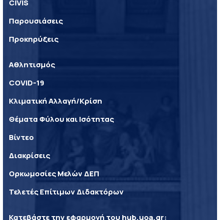
CIVIS
Παρουσιάσεις
Προκηρύξεις
Αθλητισμός
COVID-19
Κλιματική Αλλαγή/Κρίση
Θέματα Φύλου και Ισότητας
Βίντεο
Διακρίσεις
Ορκωμοσίες Μελών ΔΕΠ
Τελετές Επίτιμων Διδακτόρων
Κατεβάστε την εφαρμογή του
hub.uoa.gr
: