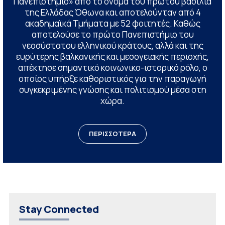
Πανεπιστήμιο» από το όνομα του πρώτου βασιλιά
της Ελλάδας Όθωνα και αποτελούνταν από 4
ακαδημαϊκά Τμήματα με 52 φοιτητές. Καθώς
αποτελούσε το πρώτο Πανεπιστήμιο του
νεοσύστατου ελληνικού κράτους, αλλά και της
ευρύτερης βαλκανικής και μεσογειακής περιοχής,
απέκτησε σημαντικό κοινωνικο-ιστορικό ρόλο, ο
οποίος υπήρξε καθοριστικός για την παραγωγή
συγκεκριμένης γνώσης και πολιτισμού μέσα στη
χώρα.
ΠΕΡΙΣΣΟΤΕΡΑ
Stay Connected