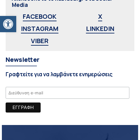
Media
Ανοίξτε τη γραμμή εργαλείων
FACEBOOK
X
INSTAGRAM
LINKEDIN
VIBER
Newsletter
Γραφτείτε για να λαμβάνετε ενημερώσεις