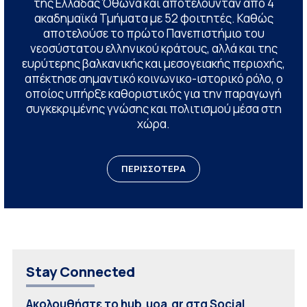
της Ελλάδας Όθωνα και αποτελούνταν από 4
ακαδημαϊκά Τμήματα με 52 φοιτητές. Καθώς
αποτελούσε το πρώτο Πανεπιστήμιο του
νεοσύστατου ελληνικού κράτους, αλλά και της
ευρύτερης βαλκανικής και μεσογειακής περιοχής,
απέκτησε σημαντικό κοινωνικο-ιστορικό ρόλο, ο
οποίος υπήρξε καθοριστικός για την παραγωγή
συγκεκριμένης γνώσης και πολιτισμού μέσα στη
χώρα.
ΠΕΡΙΣΣΟΤΕΡΑ
Stay Connected
Ακολουθήστε το hub.uoa.gr στα Social