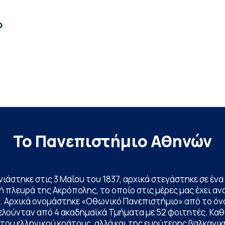
ο
Το Πανεπιστήμιο Αθηνών
ινιάστηκε στις 3 Μαΐου του 1837, αρχικά στεγάστηκε σε έ
 πλευρά της Ακρόπολης, το οποίο στις μέρες μας έχει ανα
. Αρχικά ονομάστηκε «Οθωνικό Πανεπιστήμιο» από το όν
ελούνταν από 4 ακαδημαϊκά Τμήματα με 52 φοιτητές. Κα
ου ελληνικού κράτους, αλλά και της ευρύτερης βαλκανική