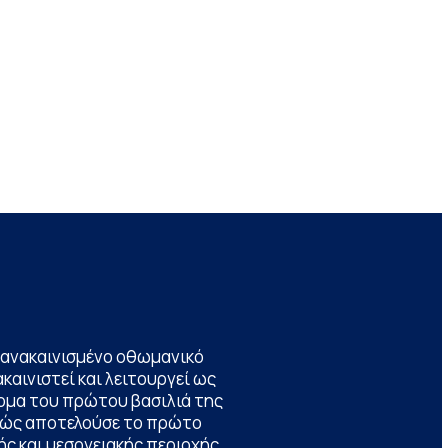
να ανακαινισμένο οθωμανικό
καινιστεί και λειτουργεί ως
ομα του πρώτου βασιλιά της
θώς αποτελούσε το πρώτο
ς και μεσογειακής περιοχής,