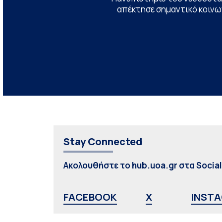
απέκτησε σημαντικό κοινων
Stay Connected
Ακολουθήστε το hub.uoa.gr στα Socia
FACEBOOK
X
INST