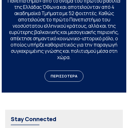
Πανεπιστήμιο» από το όνομα του πρώτου βασιλιά
της Ελλάδας Όθωνα και αποτελούνταν από 4
ακαδημαϊκά Τμήματα με 52 φοιτητές. Καθώς
αποτελούσε το πρώτο Πανεπιστήμιο του
νεοσύστατου ελληνικού κράτους, αλλά και της
ευρύτερης βαλκανικής και μεσογειακής περιοχής,
απέκτησε σημαντικό κοινωνικο-ιστορικό ρόλο, ο
οποίος υπήρξε καθοριστικός για την παραγωγή
συγκεκριμένης γνώσης και πολιτισμού μέσα στη
χώρα.
ΠΕΡΙΣΣΟΤΕΡΑ
Stay Connected