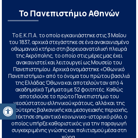
Το Πανεπιστήμιο Αθηνών
Το Ε.Κ.Π.Α. το οποίο εγκαινιάστηκε στις 3 Μαΐου
του 1837, αρχικά στεγάστηκε σε ένα ανακαινισμένο
οθωμανικό κτήριο στη βορειοανατολική πλευρά
της Ακρόπολης, το οποίο στις μέρες μας έχει
ανακαινιστεί και λειτουργεί ως Μουσείο του
Πανεπιστημίου. Αρχικά ονομάστηκε «Οθωνικό
Πανεπιστήμιο» από το όνομα του πρώτου βασιλιά
της Ελλάδας Όθωνα και αποτελούνταν από 4
ακαδημαϊκά Τμήματα με 52 φοιτητές. Καθώς
αποτελούσε το πρώτο Πανεπιστήμιο του
νεοσύστατου ελληνικού κράτους, αλλά και της
Ανοίξτε τη γραμμή εργαλείων
ευρύτερης βαλκανικής και μεσογειακής περιοχής,
απέκτησε σημαντικό κοινωνικο-ιστορικό ρόλο, ο
οποίος υπήρξε καθοριστικός για την παραγωγή
συγκεκριμένης γνώσης και πολιτισμού μέσα στη
χώρα.