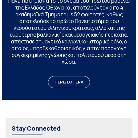
Πανεπιστήμιο» από το όνομα του πρώτου βασιλιά
της Ελλάδας Όθωνα και αποτελούνταν από 4
ακαδημαϊκά Τμήματα με 52 φοιτητές. Καθώς
αποτελούσε το πρώτο Πανεπιστήμιο του
νεοσύστατου ελληνικού κράτους, αλλά και της
ευρύτερης βαλκανικής και μεσογειακής περιοχής,
απέκτησε σημαντικό κοινωνικο-ιστορικό ρόλο, ο
οποίος υπήρξε καθοριστικός για την παραγωγή
συγκεκριμένης γνώσης και πολιτισμού μέσα στη
χώρα.
ΠΕΡΙΣΣΟΤΕΡΑ
Stay Connected