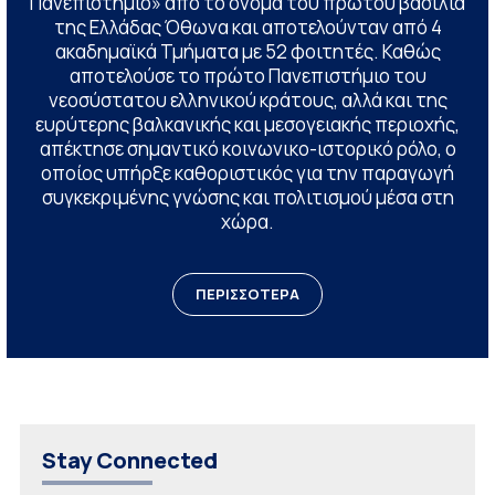
Πανεπιστήμιο» από το όνομα του πρώτου βασιλιά
της Ελλάδας Όθωνα και αποτελούνταν από 4
ακαδημαϊκά Τμήματα με 52 φοιτητές. Καθώς
αποτελούσε το πρώτο Πανεπιστήμιο του
νεοσύστατου ελληνικού κράτους, αλλά και της
ευρύτερης βαλκανικής και μεσογειακής περιοχής,
απέκτησε σημαντικό κοινωνικο-ιστορικό ρόλο, ο
οποίος υπήρξε καθοριστικός για την παραγωγή
συγκεκριμένης γνώσης και πολιτισμού μέσα στη
χώρα.
ΠΕΡΙΣΣΟΤΕΡΑ
Stay Connected