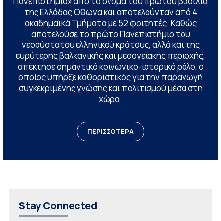
Πανεπιστήμιο» από το όνομα του πρώτου βασιλιά
της Ελλάδας Όθωνα και αποτελούνταν από 4
ακαδημαϊκά Τμήματα με 52 φοιτητές. Καθώς
αποτελούσε το πρώτο Πανεπιστήμιο του
νεοσύστατου ελληνικού κράτους, αλλά και της
ευρύτερης βαλκανικής και μεσογειακής περιοχής,
απέκτησε σημαντικό κοινωνικο-ιστορικό ρόλο, ο
οποίος υπήρξε καθοριστικός για την παραγωγή
συγκεκριμένης γνώσης και πολιτισμού μέσα στη
χώρα.
ΠΕΡΙΣΣΟΤΕΡΑ
Stay Connected