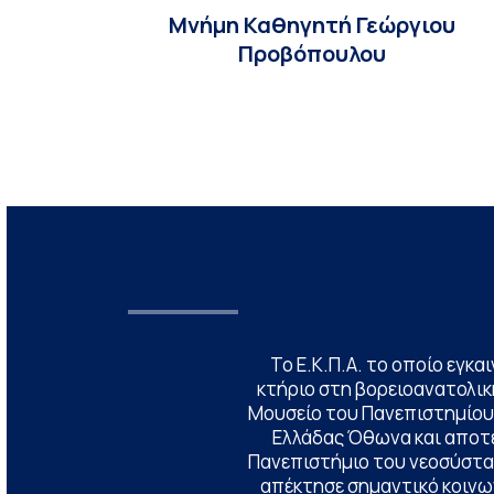
Μνήμη Καθηγητή Γεώργιου
Προβόπουλου
Το Ε.Κ.Π.Α. το οποίο εγκα
κτήριο στη βορειοανατολική
Μουσείο του Πανεπιστημίου
Ελλάδας Όθωνα και αποτ
Πανεπιστήμιο του νεοσύστατ
απέκτησε σημαντικό κοινων