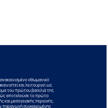
να ανακαινισμένο οθωμανικό
καινιστεί και λειτουργεί ως
ομα του πρώτου βασιλιά της
θώς αποτελούσε το πρώτο
ς και μεσογειακής περιοχής,
την παραγωγή συγκεκριμένης