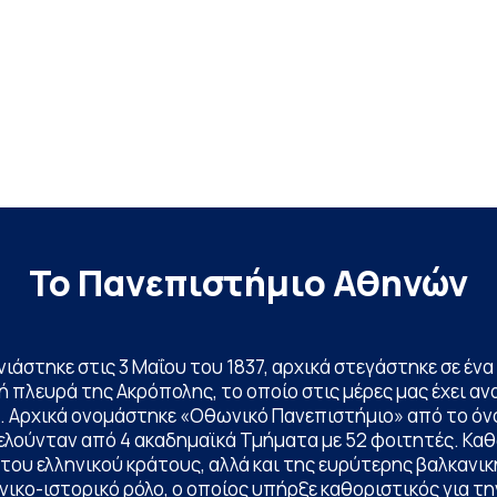
Το Πανεπιστήμιο Αθηνών
ινιάστηκε στις 3 Μαΐου του 1837, αρχικά στεγάστηκε σε έ
 πλευρά της Ακρόπολης, το οποίο στις μέρες μας έχει ανα
. Αρχικά ονομάστηκε «Οθωνικό Πανεπιστήμιο» από το όν
ελούνταν από 4 ακαδημαϊκά Τμήματα με 52 φοιτητές. Κα
ου ελληνικού κράτους, αλλά και της ευρύτερης βαλκανική
ικο-ιστορικό ρόλο, ο οποίος υπήρξε καθοριστικός για 