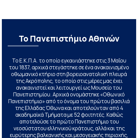
Το Πανεπιστήμιο Αθηνών
Το Ε.Κ.Π.Α. το οποίο εγκαινιάστηκε στις 3 Μαΐου
του 1837, αρχικά στεγάστηκε σε ένα ανακαινισμένο
οθωμανικό κτήριο στη βορειοανατολική πλευρά
της Ακρόπολης, το οποίο στις μέρες μας έχει
ανακαινιστεί και λειτουργεί ως Μουσείο του
Πανεπιστημίου. Αρχικά ονομάστηκε «Οθωνικό
Πανεπιστήμιο» από το όνομα του πρώτου βασιλιά
της Ελλάδας Όθωνα και αποτελούνταν από 4
ακαδημαϊκά Τμήματα με 52 φοιτητές. Καθώς
αποτελούσε το πρώτο Πανεπιστήμιο του
νεοσύστατου ελληνικού κράτους, αλλά και της
ευρύτερης βαλκανικής και μεσογειακής περιοχής,