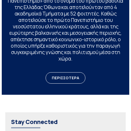
Πανεπιστήμιο» από το όνομα του πρώτου βασιλιά
της Ελλάδας Όθωνα και αποτελούνταν από 4
ακαδημαϊκά Τμήματα με 52 φοιτητές. Καθώς
αποτελούσε το πρώτο Πανεπιστήμιο του
νεοσύστατου ελληνικού κράτους, αλλά και της
ευρύτερης βαλκανικής και μεσογειακής περιοχής,
απέκτησε σημαντικό κοινωνικο-ιστορικό ρόλο, ο
οποίος υπήρξε καθοριστικός για την παραγωγή
συγκεκριμένης γνώσης και πολιτισμού μέσα στη
χώρα.
ΠΕΡΙΣΣΟΤΕΡΑ
Stay Connected