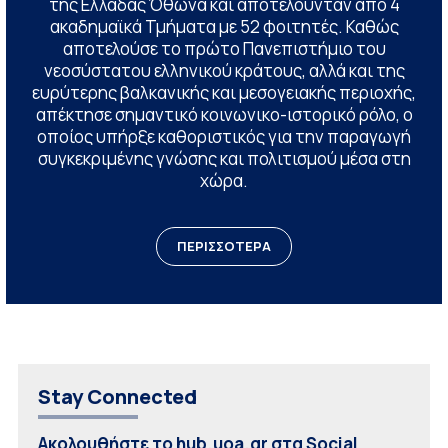
της Ελλάδας Όθωνα και αποτελούνταν από 4
ακαδημαϊκά Τμήματα με 52 φοιτητές. Καθώς
αποτελούσε το πρώτο Πανεπιστήμιο του
νεοσύστατου ελληνικού κράτους, αλλά και της
ευρύτερης βαλκανικής και μεσογειακής περιοχής,
απέκτησε σημαντικό κοινωνικο-ιστορικό ρόλο, ο
οποίος υπήρξε καθοριστικός για την παραγωγή
συγκεκριμένης γνώσης και πολιτισμού μέσα στη
χώρα.
ΠΕΡΙΣΣΟΤΕΡΑ
Stay Connected
Ακολουθήστε το hub.uoa.gr στα Social