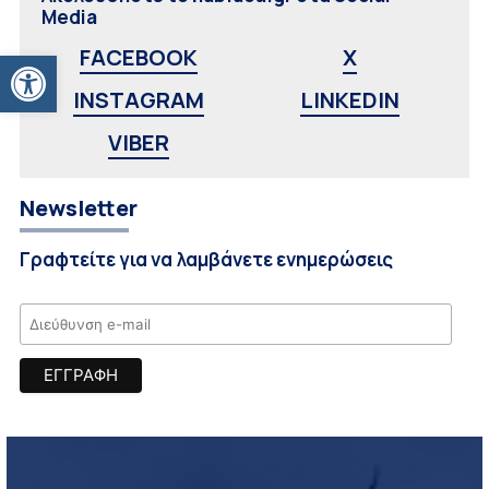
Media
Ανοίξτε τη γραμμή εργαλείων
FACEBOOK
X
INSTAGRAM
LINKEDIN
VIBER
Newsletter
Γραφτείτε για να λαμβάνετε ενημερώσεις