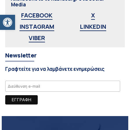
Media
Ανοίξτε τη γραμμή εργαλείων
FACEBOOK
X
INSTAGRAM
LINKEDIN
VIBER
Newsletter
Γραφτείτε για να λαμβάνετε ενημερώσεις