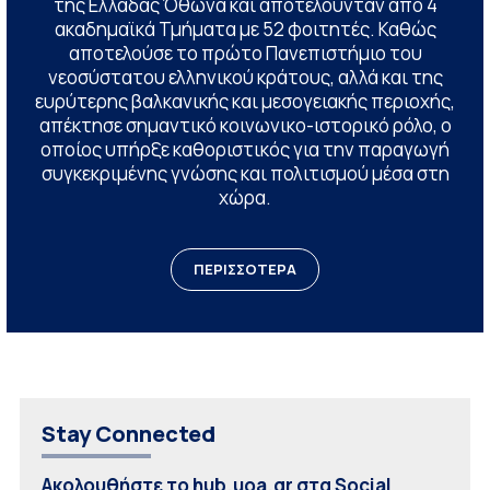
της Ελλάδας Όθωνα και αποτελούνταν από 4
ακαδημαϊκά Τμήματα με 52 φοιτητές. Καθώς
αποτελούσε το πρώτο Πανεπιστήμιο του
νεοσύστατου ελληνικού κράτους, αλλά και της
ευρύτερης βαλκανικής και μεσογειακής περιοχής,
απέκτησε σημαντικό κοινωνικο-ιστορικό ρόλο, ο
οποίος υπήρξε καθοριστικός για την παραγωγή
συγκεκριμένης γνώσης και πολιτισμού μέσα στη
χώρα.
ΠΕΡΙΣΣΟΤΕΡΑ
Stay Connected
Ακολουθήστε το hub.uoa.gr στα Social