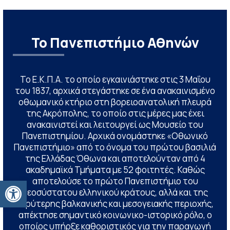
Το Πανεπιστήμιο Αθηνών
Το Ε.Κ.Π.Α. το οποίο εγκαινιάστηκε στις 3 Μαΐου
του 1837, αρχικά στεγάστηκε σε ένα ανακαινισμένο
οθωμανικό κτήριο στη βορειοανατολική πλευρά
της Ακρόπολης, το οποίο στις μέρες μας έχει
ανακαινιστεί και λειτουργεί ως Μουσείο του
Πανεπιστημίου. Αρχικά ονομάστηκε «Οθωνικό
Πανεπιστήμιο» από το όνομα του πρώτου βασιλιά
της Ελλάδας Όθωνα και αποτελούνταν από 4
ακαδημαϊκά Τμήματα με 52 φοιτητές. Καθώς
Ανοίξτε τη γραμμή εργαλείων
αποτελούσε το πρώτο Πανεπιστήμιο του
νεοσύστατου ελληνικού κράτους, αλλά και της
ευρύτερης βαλκανικής και μεσογειακής περιοχής,
απέκτησε σημαντικό κοινωνικο-ιστορικό ρόλο, ο
οποίος υπήρξε καθοριστικός για την παραγωγή