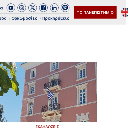
δα
ΤΟ ΠΑΝΕΠΙΣΤΗΜΙΟ
θρα
Ορκωμοσίες
Προκηρύξεις
ΕΚΔΗΛΩΣΕΙΣ