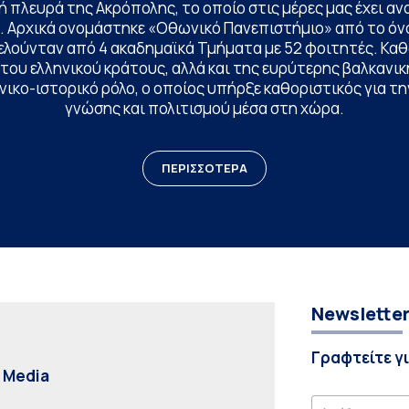
 πλευρά της Ακρόπολης, το οποίο στις μέρες μας έχει ανα
. Αρχικά ονομάστηκε «Οθωνικό Πανεπιστήμιο» από το όν
ελούνταν από 4 ακαδημαϊκά Τμήματα με 52 φοιτητές. Κα
ου ελληνικού κράτους, αλλά και της ευρύτερης βαλκανική
ικο-ιστορικό ρόλο, ο οποίος υπήρξε καθοριστικός για 
γνώσης και πολιτισμού μέσα στη χώρα.
ΠΕΡΙΣΣΟΤΕΡΑ
Newslette
Γραφτείτε γ
l Media