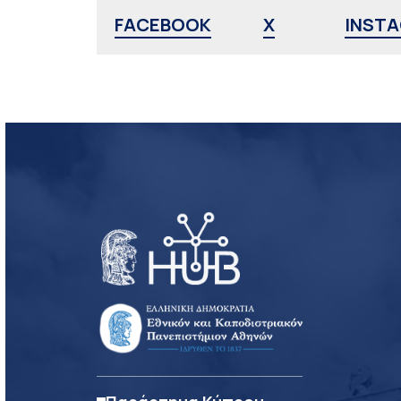
FACEBOOK
X
INST