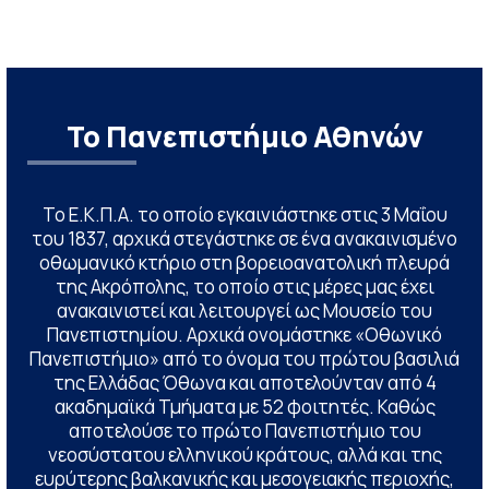
Το Πανεπιστήμιο Αθηνών
Το Ε.Κ.Π.Α. το οποίο εγκαινιάστηκε στις 3 Μαΐου
του 1837, αρχικά στεγάστηκε σε ένα ανακαινισμένο
οθωμανικό κτήριο στη βορειοανατολική πλευρά
της Ακρόπολης, το οποίο στις μέρες μας έχει
ανακαινιστεί και λειτουργεί ως Μουσείο του
Πανεπιστημίου. Αρχικά ονομάστηκε «Οθωνικό
Πανεπιστήμιο» από το όνομα του πρώτου βασιλιά
της Ελλάδας Όθωνα και αποτελούνταν από 4
ακαδημαϊκά Τμήματα με 52 φοιτητές. Καθώς
αποτελούσε το πρώτο Πανεπιστήμιο του
νεοσύστατου ελληνικού κράτους, αλλά και της
ευρύτερης βαλκανικής και μεσογειακής περιοχής,