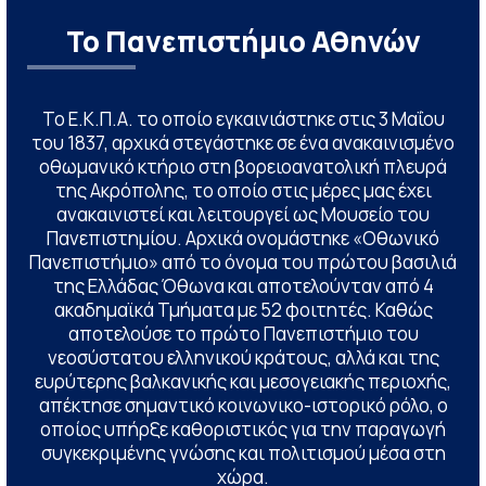
Το Πανεπιστήμιο Αθηνών
Το Ε.Κ.Π.Α. το οποίο εγκαινιάστηκε στις 3 Μαΐου
του 1837, αρχικά στεγάστηκε σε ένα ανακαινισμένο
οθωμανικό κτήριο στη βορειοανατολική πλευρά
της Ακρόπολης, το οποίο στις μέρες μας έχει
ανακαινιστεί και λειτουργεί ως Μουσείο του
Πανεπιστημίου. Αρχικά ονομάστηκε «Οθωνικό
Πανεπιστήμιο» από το όνομα του πρώτου βασιλιά
της Ελλάδας Όθωνα και αποτελούνταν από 4
ακαδημαϊκά Τμήματα με 52 φοιτητές. Καθώς
αποτελούσε το πρώτο Πανεπιστήμιο του
νεοσύστατου ελληνικού κράτους, αλλά και της
ευρύτερης βαλκανικής και μεσογειακής περιοχής,
απέκτησε σημαντικό κοινωνικο-ιστορικό ρόλο, ο
οποίος υπήρξε καθοριστικός για την παραγωγή
συγκεκριμένης γνώσης και πολιτισμού μέσα στη
χώρα.