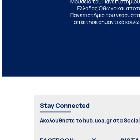
Μουσείο του Πανεπιστημίου
Ελλάδας Όθωνα και αποτ
Πανεπιστήμιο του νεοσύστατ
απέκτησε σημαντικό κοινων
Stay Connected
Ακολουθήστε το hub.uoa.gr στα Socia