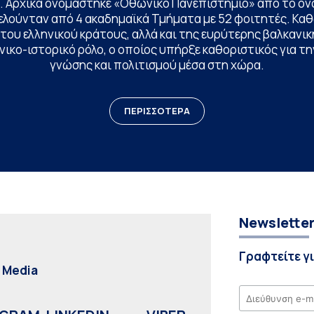
. Αρχικά ονομάστηκε «Οθωνικό Πανεπιστήμιο» από το όν
ελούνταν από 4 ακαδημαϊκά Τμήματα με 52 φοιτητές. Κα
ου ελληνικού κράτους, αλλά και της ευρύτερης βαλκανική
ικο-ιστορικό ρόλο, ο οποίος υπήρξε καθοριστικός για 
γνώσης και πολιτισμού μέσα στη χώρα.
ΠΕΡΙΣΣΟΤΕΡΑ
Newslette
Γραφτείτε γ
l Media