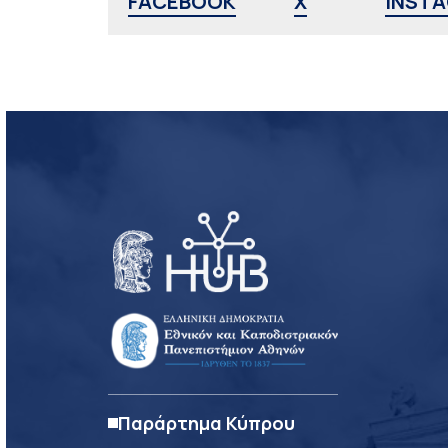
FACEBOOK
X
INST
Παράρτημα Κύπρου