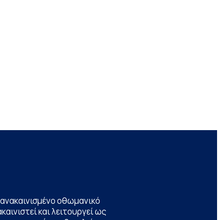
να ανακαινισμένο οθωμανικό
καινιστεί και λειτουργεί ως