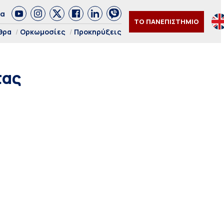
δα
ΤΟ ΠΑΝΕΠΙΣΤΗΜΙΟ
θρα
Ορκωμοσίες
Προκηρύξεις
τας