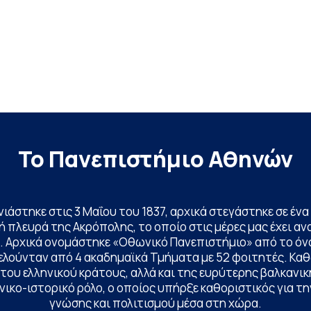
Το Πανεπιστήμιο Αθηνών
ινιάστηκε στις 3 Μαΐου του 1837, αρχικά στεγάστηκε σε έ
 πλευρά της Ακρόπολης, το οποίο στις μέρες μας έχει ανα
. Αρχικά ονομάστηκε «Οθωνικό Πανεπιστήμιο» από το όν
ελούνταν από 4 ακαδημαϊκά Τμήματα με 52 φοιτητές. Κα
ου ελληνικού κράτους, αλλά και της ευρύτερης βαλκανική
ικο-ιστορικό ρόλο, ο οποίος υπήρξε καθοριστικός για 
γνώσης και πολιτισμού μέσα στη χώρα.