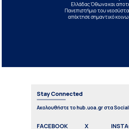
Ελλάδας Όθωνα και αποτ
Πανεπιστήμιο του νεοσύστατ
απέκτησε σημαντικό κοινων
Stay Connected
Ακολουθήστε το hub.uoa.gr στα Socia
FACEBOOK
X
INST