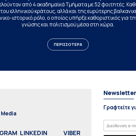
ελούνταν από 4 ακαδημαϊκά Τμήματα με 52 φοιτητές. Κα
ου ελληνικού κράτους, αλλά και της ευρύτερης βαλκανική
ικο-ιστορικό ρόλο, ο οποίος υπήρξε καθοριστικός για 
γνώσης και πολιτισμού μέσα στη χώρα.
ΠΕΡΙΣΣΟΤΕΡΑ
Newslette
Γραφτείτε γ
l Media
AGRAM
LINKEDIN
VIBER