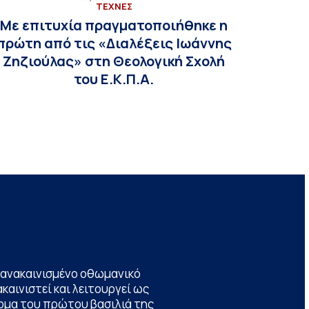
ΤΕΧΝΕΣ
Με επιτυχία πραγματοποιήθηκε η
πρώτη από τις «Διαλέξεις Ιωάννης
Ζηζιούλας» στη Θεολογική Σχολή
του Ε.Κ.Π.Α.
να ανακαινισμένο οθωμανικό
καινιστεί και λειτουργεί ως
ομα του πρώτου βασιλιά της