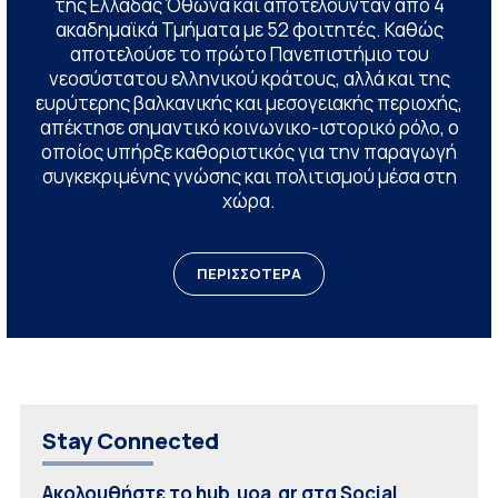
της Ελλάδας Όθωνα και αποτελούνταν από 4
ακαδημαϊκά Τμήματα με 52 φοιτητές. Καθώς
αποτελούσε το πρώτο Πανεπιστήμιο του
νεοσύστατου ελληνικού κράτους, αλλά και της
ευρύτερης βαλκανικής και μεσογειακής περιοχής,
απέκτησε σημαντικό κοινωνικο-ιστορικό ρόλο, ο
οποίος υπήρξε καθοριστικός για την παραγωγή
συγκεκριμένης γνώσης και πολιτισμού μέσα στη
χώρα.
ΠΕΡΙΣΣΟΤΕΡΑ
Stay Connected
Ακολουθήστε το hub.uoa.gr στα Social