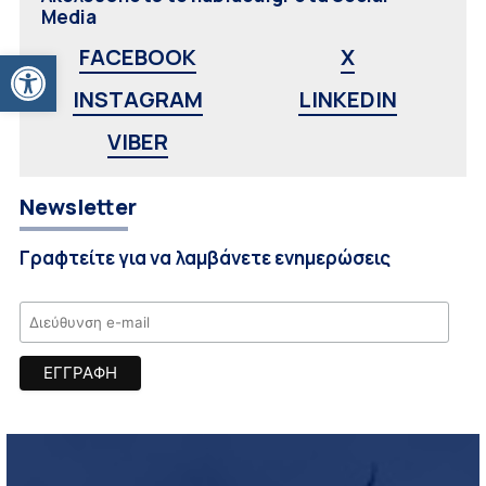
Media
Ανοίξτε τη γραμμή εργαλείων
FACEBOOK
X
INSTAGRAM
LINKEDIN
VIBER
Newsletter
Γραφτείτε για να λαμβάνετε ενημερώσεις