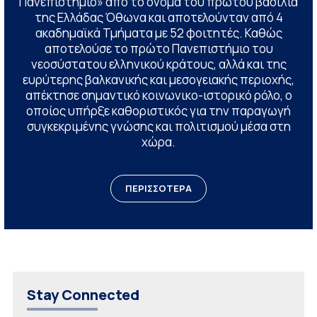
Πανεπιστήμιο» από το όνομα του πρώτου βασιλιά
της Ελλάδας Όθωνα και αποτελούνταν από 4
ακαδημαϊκά Τμήματα με 52 φοιτητές. Καθώς
αποτελούσε το πρώτο Πανεπιστήμιο του
νεοσύστατου ελληνικού κράτους, αλλά και της
ευρύτερης βαλκανικής και μεσογειακής περιοχής,
απέκτησε σημαντικό κοινωνικο-ιστορικό ρόλο, ο
οποίος υπήρξε καθοριστικός για την παραγωγή
συγκεκριμένης γνώσης και πολιτισμού μέσα στη
χώρα.
ΠΕΡΙΣΣΟΤΕΡΑ
Stay Connected