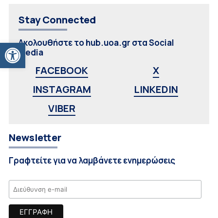
Stay Connected
Ανοίξτε τη γραμμή εργαλείων
Ακολουθήστε το hub.uoa.gr στα Social
Media
FACEBOOK
X
INSTAGRAM
LINKEDIN
VIBER
Newsletter
Γραφτείτε για να λαμβάνετε ενημερώσεις