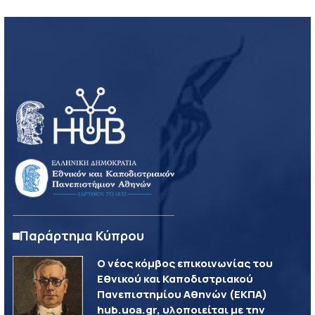
Παράρτημα Κύπρου
Ο νέος κόμβος επικοινωνίας του
Εθνικού και Καποδιστριακού
Πανεπιστημίου Αθηνών (ΕΚΠΑ)
hub.uoa.gr, υλοποιείται με την